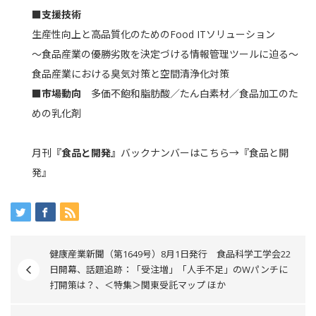
■支援技術
生産性向上と高品質化のためのFood ITソリューション
～食品産業の優勝劣敗を決定づける情報管理ツールに迫る～
食品産業における臭気対策と空間清浄化対策
■市場動向
多価不飽和脂肪酸／たん白素材／食品加工のた
めの乳化剤
月刊
『食品と開発』
バックナンバーは
こちら→『食品と開
発』
健康産業新聞（第1649号）8月1日発行 食品科学工学会22
日開幕、話題追跡：「受注増」「人手不足」のWパンチに
打開策は？、＜特集＞関東受託マップ ほか