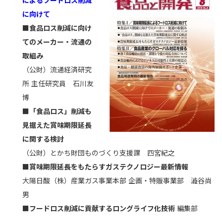
によるフードロス削減
に向けて
■食品ロス削減に向け
てのメーカー・流通の
取組み
（公財）流通経済研究
所 主任研究員 石川友
博
■「食品ロス」削減も
見据えた賞味期限延長
に関する検討
（公財）とかち財団ものづくり支援課 四宮紀之
■賞味期限延長をもたらすガステクノロジー最新情報
大陽日酸（株）産業ガス事業本部 企画・特販事業部 澁谷尚
男
■フードロス削減に貢献するロングライフ化技術
編集部