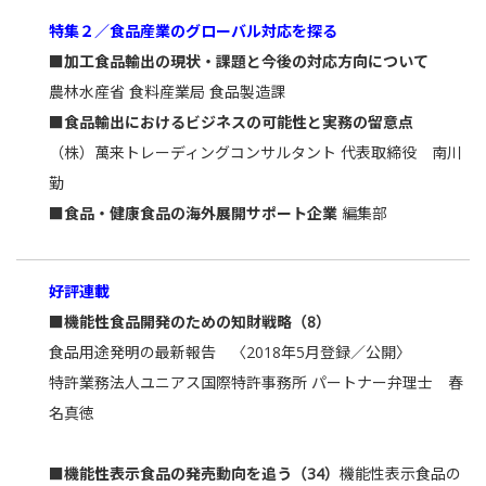
特集２／食品産業のグローバル対応を探る
■加工食品輸出の現状・課題と今後の対応方向について
農林水産省 食料産業局 食品製造課
■食品輸出におけるビジネスの可能性と実務の留意点
（株）萬来トレーディングコンサルタント 代表取締役 南川
勤
■食品・健康食品の海外展開サポート企業
編集部
好評連載
■機能性食品開発のための知財戦略（8）
食品用途発明の最新報告 〈2018年5月登録／公開〉
特許業務法人ユニアス国際特許事務所 パートナー弁理士 春
名真徳
■機能性表示食品の発売動向を追う（34）
機能性表示食品の