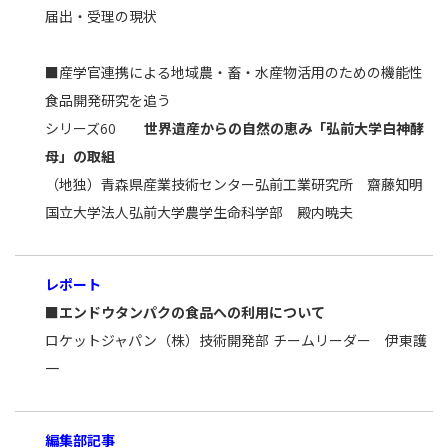
届出・受理の現状
■産学官連携による地域農・畜・水産物活用のための機能性
食品開発研究を追う
シリーズ60
世界遺産からの自然の恵み「弘前大学白神酵
母」の取組
（地独）青森県産業技術センター弘前工業研究所 齋藤知明
国立大学法人弘前大学農学生命科学部 殿内暁夫
レポート
■エンドウタンパクの食品への利用について
ロケットジャパン（株）技術開発部 チームリーダー 伊東護
一
編集部記事