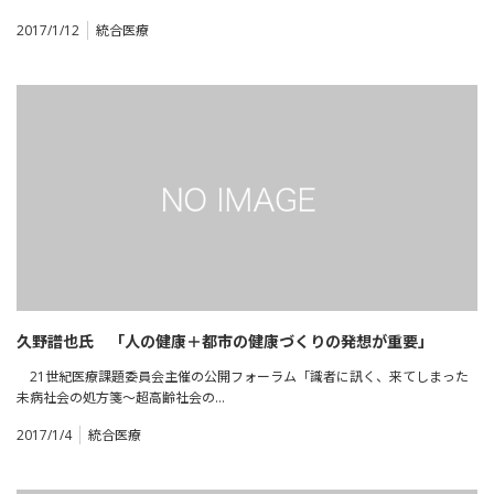
2017/1/12
統合医療
久野譜也氏 「人の健康＋都市の健康づくりの発想が重要」
21世紀医療課題委員会主催の公開フォーラム「識者に訊く、来てしまった
未病社会の処方箋～超高齢社会の…
2017/1/4
統合医療