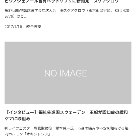
ピクノジェノール含有ペットサプリに新知見 スケアクロウ
第37回動物臨床医学会年次大会 ㈱スケアクロウ（東京都渋谷区、 03-5428-
8779）はこ…
2017/1/16
統合医療
【インタビュー】福祉先進国スウェーデン 王妃が認知症の緩和
ケアに取組み
㈱ライフェスタ 専務取締役 榎本恵一氏 心身の痛みや不安を和らげる脳
内ホルモン「オキシトシン」…