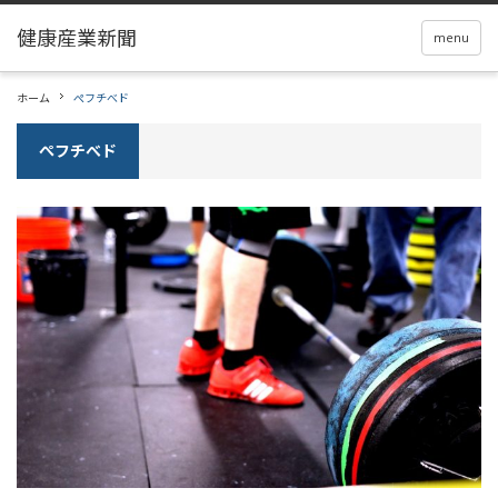
menu
ホーム
ぺフチべド
ぺフチべド