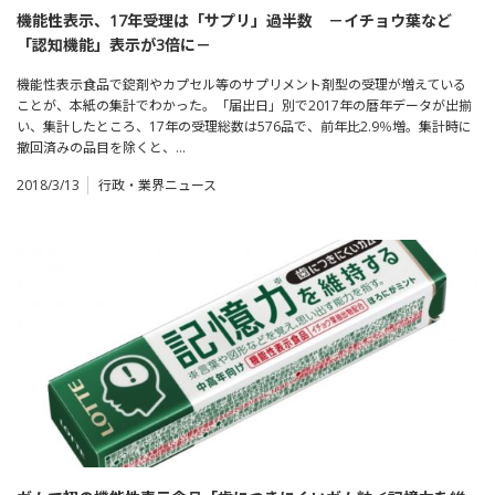
機能性表示、17年受理は「サプリ」過半数 －イチョウ葉など
「認知機能」表示が3倍に－
機能性表示食品で錠剤やカプセル等のサプリメント剤型の受理が増えている
ことが、本紙の集計でわかった。「届出日」別で2017年の暦年データが出揃
い、集計したところ、17年の受理総数は576品で、前年比2.9％増。集計時に
撤回済みの品目を除くと、…
2018/3/13
行政・業界ニュース