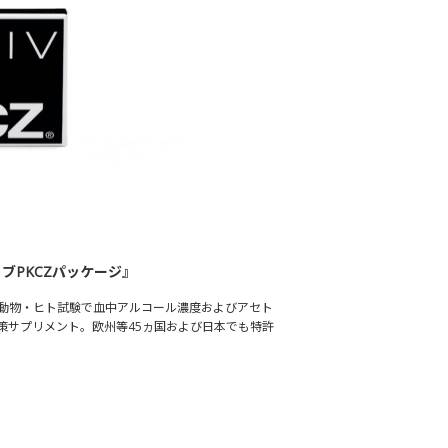
ブPKCZパッケージ』
合。動物・ヒト試験で血中アルコール濃度およびアセト
策サプリメント。欧州等45ヵ国および日本でも特許