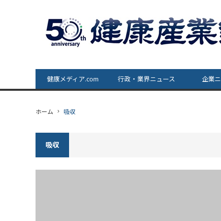
健康メディア.com
行政・業界ニュース
企業ニ
ホーム
吸収
吸収