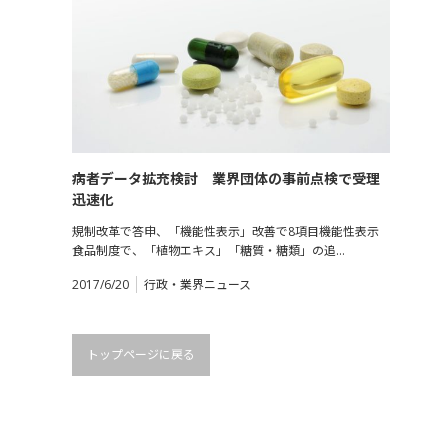
病者データ拡充検討 業界団体の事前点検で受理
迅速化
規制改革で答申、「機能性表示」改善で8項目機能性表示
食品制度で、「植物エキス」「糖質・糖類」の追…
2017/6/20
行政・業界ニュース
トップページに戻る