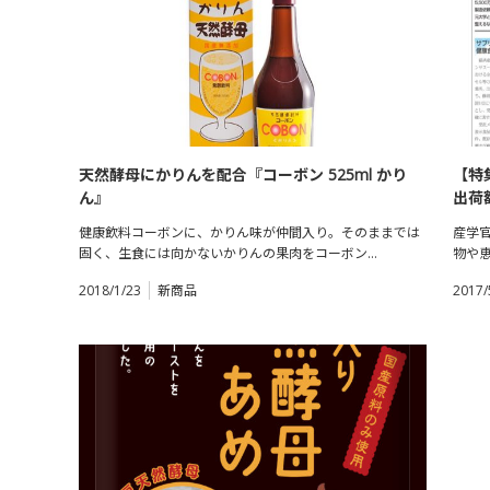
天然酵母にかりんを配合『コーボン 525ml かり
【特
ん』
出荷額
健康飲料コーボンに、かりん味が仲間入り。そのままでは
産学
固く、生食には向かないかりんの果肉をコーボン…
物や
2018/1/23
新商品
2017/