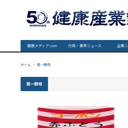
健康メディア.com
行政・業界ニュース
企業ニ
ホーム
第一酵母
第一酵母