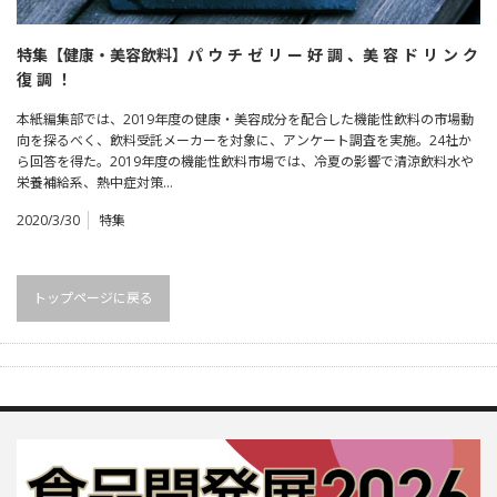
特集【健康・美容飲料】パ ウ チ ゼ リ ー 好 調 、美 容 ド リ ン ク
復 調 ！
本紙編集部では、2019年度の健康・美容成分を配合した機能性飲料の市場動
向を探るべく、飲料受託メーカーを対象に、アンケート調査を実施。24社か
ら回答を得た。2019年度の機能性飲料市場では、冷夏の影響で清涼飲料水や
栄養補給系、熱中症対策…
2020/3/30
特集
トップページに戻る