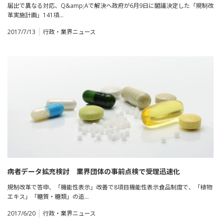
届出で異なる対応、Q&amp;Aで解決へ政府が6月9日に閣議決定した「規制改
革実施計画」141項…
2017/7/13
行政・業界ニュース
病者データ拡充検討 業界団体の事前点検で受理迅速化
規制改革で答申、「機能性表示」改善で8項目機能性表示食品制度で、「植物
エキス」「糖質・糖類」の追…
2017/6/20
行政・業界ニュース