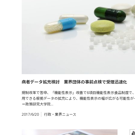
病者データ拡充検討 業界団体の事前点検で受理迅速化
規制改革で答申、「機能性表示」改善で8項目機能性表示食品制度で
用できる根拠データの拡充により、機能性表示の幅が広がる可能性が
＝政策研究大学院…
2017/6/20
行政・業界ニュース