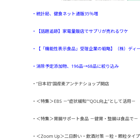
・統計局、健食ネット通販35％増
・【話題追跡】家電量販店でサプリが売れるワケ
・【「機能性表示食品」受理企業の戦略】（株）ディー
・消除予定添加物、196品→68品に絞り込み
・“日本初”国産麦アンテナショップ開店
・＜特集＞EBS －“症状緩和”“QOL向上”として活用－
・＜特集＞胃腸サポート食品 －健胃・整腸は食品で－
・＜Zoom Up＞二日酔い・飲酒対策 －粒・顆粒タイ