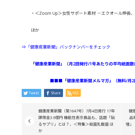
・＜Zoom Up＞女性サポート素材 －エクオール伸長
ほか
⇒「健康産業新聞」バックナンバーをチェック
「健康産業新聞」（月2回発行/1号あたりの平均紙面数
■■■「健康産業新聞メルマガ」（無料/月
Tweet
Share
RSS
健康産業新聞（第1647号）7月4日発行 17年
健
課徴金3.9億円 機能性表示食品も、話題「貼
品
るサプリ」とは？、＜特集＞殺菌乳酸菌 ほ
増」
か