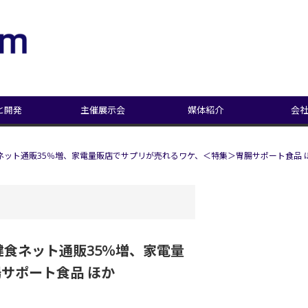
と開発
主催展示会
媒体紹介
会
健食ネット通販35％増、家電量販店でサプリが売れるワケ、＜特集＞胃腸サポート食品 
 健食ネット通販35％増、家電量
サポート食品 ほか