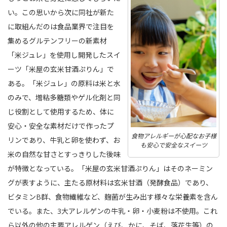
い。この思いから次に同社が新た
に取組んだのは食品業界で注目を
集めるグルテンフリーの新素材
「米ジュレ」を使用し開発したスイ
ーツ「米屋の玄米甘酒ぷりん」で
ある。「米ジュレ」の原料は米と水
のみで、増粘多糖類やゲル化剤と同
じ役割として使用するため、体に
安心・安全な素材だけで作ったプ
食物アレルギーが心配なお子様
リンであり、牛乳と卵を使わず、お
も安心で安全なスイーツ
米の自然な甘さとすっきりした後味
が特徴となっている。「米屋の玄米甘酒ぷりん」はそのネーミン
グが表すように、主たる原材料は玄米甘酒（発酵食品）であり、
ビタミンB群、食物繊維など、麹菌が生み出す様々な栄養素を含ん
でいる。また、3大アレルゲンの牛乳・卵・小麦粉は不使用。これ
ら以外の他の主要アレルゲン（えび、かに、そば、落花生等）の