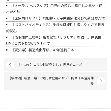
【オーラル ヘルスケア】口腔内の菌活に着目した素材・商
材が増加
【医家向けサプリ】抗加齢・分子栄養療法分野で新規参入増
【ポストバイオティクス】多様な可能性と扱いやすさで世界
的関心
【吸収性向上技術】高吸収で「サプリ力」を強化、体感性
UPとコストDOWNを両建て
【愛知県】製造業出荷額、47年連続日本一
【α-GPC】コリン補給剤として 世界的ニーズ
【植物油】新油市場300億円家庭用のサプリ的オイル活用伸
長