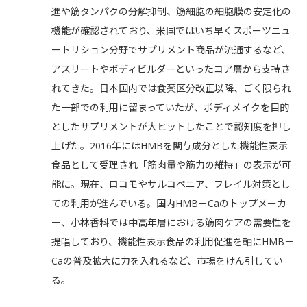
進や筋タンパクの分解抑制、筋細胞の細胞膜の安定化の
機能が確認されており、米国ではいち早くスポーツニュ
ートリション分野でサプリメント商品が流通するなど、
アスリートやボディビルダーといったコア層から支持さ
れてきた。日本国内では食薬区分改正以降、ごく限られ
た一部での利用に留まっていたが、ボディメイクを目的
としたサプリメントが大ヒットしたことで認知度を押し
上げた。2016年にはHMBを関与成分とした機能性表示
食品として受理され「筋肉量や筋力の維持」の表示が可
能に。現在、ロコモやサルコペニア、フレイル対策とし
ての利用が進んでいる。国内HMB－Caのトップメーカ
ー、小林香料では中高年層における筋肉ケアの需要性を
提唱しており、機能性表示食品の利用促進を軸にHMB－
Caの普及拡大に力を入れるなど、市場をけん引してい
る。