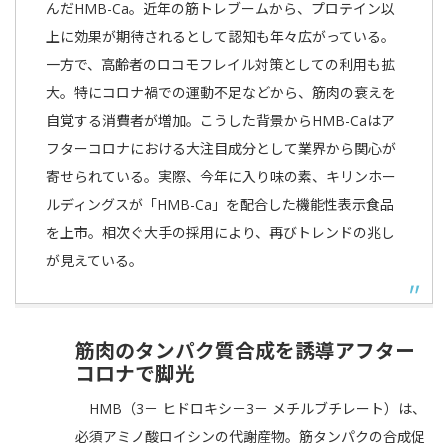
んだHMB-Ca。近年の筋トレブームから、プロテイン以
上に効果が期待されるとして認知も年々広がっている。
一方で、高齢者のロコモフレイル対策としての利用も拡
大。特にコロナ禍での運動不足などから、筋肉の衰えを
自覚する消費者が増加。こうした背景からHMB-Caはア
フターコロナにおける大注目成分として業界から関心が
寄せられている。実際、今年に入り味の素、キリンホー
ルディングスが「HMB-Ca」を配合した機能性表示食品
を上市。相次ぐ大手の採用により、再びトレンドの兆し
が見えている。
筋肉のタンパク質合成を誘導アフター
コロナで脚光
HMB（3－ ヒドロキシ－3－ メチルブチレート）は、
必須アミノ酸ロイシンの代謝産物。筋タンパクの合成促