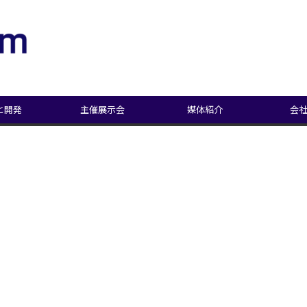
と開発
主催展示会
媒体紹介
会