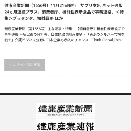
健康産業新聞（1656号）11月21日発行 サプリ支出 ネット通販
24ヵ月連続プラス、消費者庁、機能性表示食品で事務連絡、＜特
集＞プラセンタ、知財戦略 ほか
健康産業新聞（第1656号）主な記事・特集・【消費者庁】機能性表示食品で
事務連絡 －届出後の分析等、自主的取り組み要望・「香港のシルバー市場を
狙え」介護ビジネス分野に日本企業も参入のチャンス－Think Global,Think…
トップページに戻る