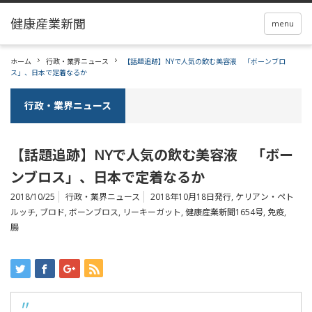
menu
ホーム
行政・業界ニュース
【話題追跡】NYで人気の飲む美容液 「ボーンブロ
ス」、日本で定着なるか
行政・業界ニュース
【話題追跡】NYで人気の飲む美容液 「ボー
ンブロス」、日本で定着なるか
2018/10/25
行政・業界ニュース
2018年10月18日発行
,
ケリアン・ペト
ルッチ
,
ブロド
,
ボーンブロス
,
リーキーガット
,
健康産業新聞1654号
,
免疫
,
腸