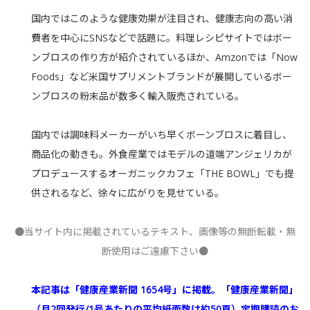
国内ではこのような健康効果が注目され、健康志向の高い消
費者を中心にSNSなどで話題に。料理レシピサイトではボー
ンブロスの作り方が紹介されているほか、Amzonでは「Now
Foods」など米国サプリメントブランドが展開しているボー
ンブロスの粉末品が数多く輸入販売されている。
国内では調味料メーカーがいち早くボーンブロスに着目し、
商品化の動きも。外食産業ではモデルの道端アンジェリカが
プロデュースするオーガニックカフェ「THE BOWL」でも提
供されるなど、徐々に広がりを見せている。
●当サイト内に掲載されているテキスト、画像等の無断転載・無
断使用はご遠慮下さい●
本記事は「健康産業新聞 1654号」に掲載。「健康産業新聞」
（月2回発行/1号あたりの平均紙面数は約50頁）定期購読のお