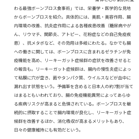
わる最強ボーンブロス食事術」では、栄養学・医学的な見地
からボーンブロスを紹介。具体的には、美肌・美容作用、腸
内環境の改善、抗炎症作用による各種疾患改善（糖尿病やが
ん、リウマチ、関節炎、アトピー、花粉症などの自己免疫疾
患）、抗メタボなど、その効用は多岐にわたる。なかでも腸
への働きに関しては、ボーンブロスに含まれるゼラチンが免
疫機能を高め、リーキーガット症候群の症状を改善させると
の報告も。リーキーガット症候群は、腸内の慢性炎症によっ
て粘膜に穴が空き、菌やタンパク質、ウイルスなどが血中に
漏れ出す状態をいう。予備軍を含めると日本人の約7割が当て
はまるともいわれており、腸の免疫機能異常によってあらゆ
る疾病リスクが高まると危惧されている。ボーンブロスを継
続的に摂取することで腸内環境が良化し、リーキーガット症
候群を改善するほか、消化吸収が高まるメリットもあり、
日々の健康維持にも有効だという。