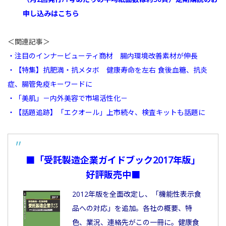
申し込みはこちら
＜関連記事＞
・注目のインナービューティ商材 腸内環境改善素材が伸長
・【特集】抗肥満・抗メタボ 健康寿命を左右 食後血糖、抗炎
症、腸管免疫キーワードに
・「美肌」－内外美容で市場活性化－
・【話題追跡】「エクオール」上市続々、検査キットも話題に
■「受託製造企業ガイドブック2017年版」
好評販売中■
2012年版を全面改定し、「機能性表示食
品への対応」を追加。各社の概要、特
色、業況、連絡先がこの一冊に。健康食