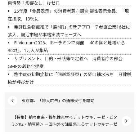
東情勢「影響なし」はゼロ
25年度「食品表示」の消費者意向調査 能性表示食品、「現
在摂取」13％に
発酵性食物繊維で「腸×肌」の新アプローチ参画企業16社に
拡大、腸活市場が本格実装フェーズへ
Fi Vietnam2026、ホーチミンで開催 40の国と地域から
300社、1万人が集結
サプリメント、目的・形状等で定義へ 消費者庁の部会
GMPの義務化提案
熱中症の初期症状に「個別認証型」の経口補水液を 日健栄
協が呼びかけ
東京都、「誇大広告」の通報受付を開始
【特集】納豆由来・機能性素材＜ナットウキナーゼ・ビタ
ミンK2・納豆菌＞ －国内外で注目集まるナットウキナーゼ