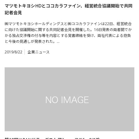
マツモトキヨシHDとココカラファイン、経営統合協議開始で共同
記者会見
㈱マツモトキヨシホールディングスと㈱ココカラファインは22日、経営統合
に向けた協議開始に関する共同記者会見を開催した。16日発表の両者間でか
かる独占交渉権の付与等を内容とする覚書締結を受け、両社代表による抱負
と今後の見通しが発表された。…
2019/8/22
企業ニュース