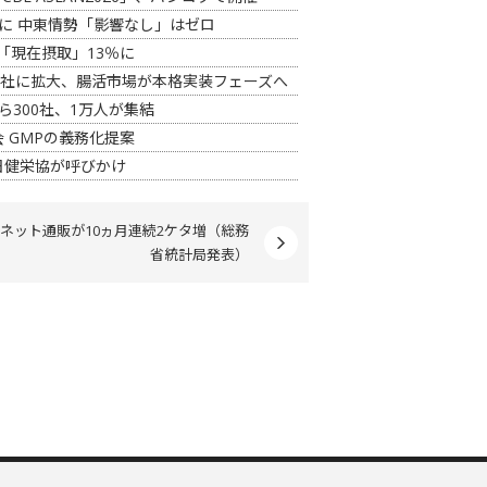
3割に 中東情勢「影響なし」はゼロ
「現在摂取」13％に
6社に拡大、腸活市場が本格実装フェーズへ
から300社、1万人が集結
 GMPの義務化提案
日健栄協が呼びかけ
ネット通販が10ヵ月連続2ケタ増（総務
省統計局発表）