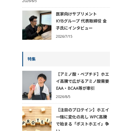
2026/8/5
医家向けサプリメント
KYBグループ 代表取締役 金
子氏にインタビュー
2026/7/15
特集
【アミノ酸・ペプチド】ホエ
イ高騰で広がるアミノ酸需要
EAA・BCAA等が牽引
2026/8/5
【注目のプロテイン】ホエイ
一強に変化の兆し WPC高騰
で始まる「ポストホエイ」争
い