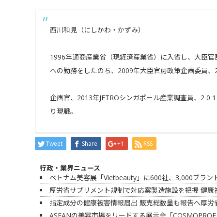
西川和見（にしかわ・かずみ）
1996年通商産業省（現経済産業省）に入省し、大臣
への勤務をしたのち、2009年大臣官房政策企画委員、
企画官、2013年JETROシンガポール産業調査員、2 0 
り現職。
Tweet
Share
+1
RSS
行政・業界ニュース
ベトナム美容展「Vietbeauty」に600社、3,000ブラ
厚労省サプリメント規制で対応案製造施設を把握 健康
指定成分の健康被害情報届出 販売総数量も報告へ厚労省
ASEANの美容市場をリードする展示会「COSMOPROF 