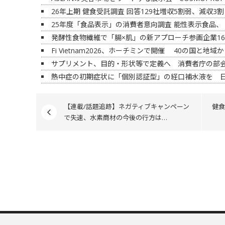
26年上期 健食受託調査 回答129社増収5割弱、減収
25年度「食品表示」の消費者意向調査 能性表示食品、
発酵性食物繊維で「腸×肌」の新アプローチ参画企業1
Fi Vietnam2026、ホーチミンで開催 40の国と地域
サプリメント、目的・形状等で定義へ 消費者庁の部会
熱中症の初期症状に「個別認証型」の経口補水液を 
【連載/話題追跡】ネガティブキャンペーン
健食
で失速、水素商材の今後の行方は…