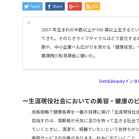
Tweet
Share
+1
RSS
2007 年生まれの半数以上が100 歳以上生きると
てきた。そのときライフサイクルはどう変化する
筋や、中小企業へも広がりを見せる「健康経営」
業課西川和見課長に聞いた。
Diet&Beautyイン
ー生涯現役社会においての美容・健康の
成長戦略で健康長寿を一番の目標に掲げ「生涯現役社
目指すのは、高齢者が元気に活力を持って生きる社会
ていくときに、清潔で、綺麗でいたいという気持ちが
美容サービスの出番があります。社会に出ていくこと