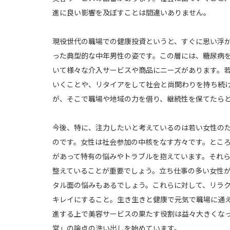
進に良い影響を及ぼすことは間違いありません。
現役世代の職場での健康投資というと、すぐに思い浮
った典型的な中年男性の姿です。この層には、糖尿病
いて様々な介入サービスや商品にニーズがあります。
いくことや、リタイアをして社会と尚関わりを持ち続
が、そこで職場や地域の力を借り、継続性を保てたら
今後、特に、注力したいと考えているのは若い女性の
のです。女性は社会参加の中核をなす方々です。とこ
があって特有の悩みやトラブルを抱えています。それ
整えていることが重要でしょう。立ち仕事の多い女性
タル面の悩みもあるでしょう。これらに対して、リラ
キレイにすること。生き生きと健康で元気で職場に通
進する上で美容サービスの果たす役割は益々大きくな
営」の論点の洗い出しを始めています。