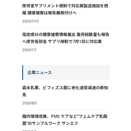
厚労省サプリメント規制で対応案製造施設を把
握 健康被害は報告義務付けへ
2026/7/15
指定成分の健康被害情報届出 販売総数量も報告
へ厚労省部会 サプリ規制で7月1日に対応案
2026/7/1
企業ニュース
森永乳業、ビフィズス菌に老化速度減速の新知
見
2026/8/5
膣内環境改善、PMS ケアなど“フェムケア乳酸
菌”のサンプルワーク サンエフ