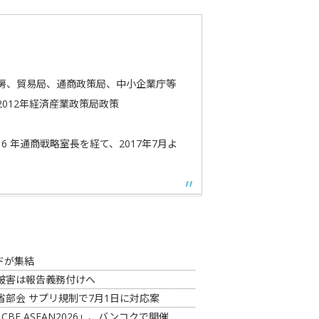
官房、貿易局、通商政策局、中小企業庁等
2012年経済産業政策局政策
1 6 年通商戦略室長を経て、2017年7月よ
ンドが集結
被害は報告義務付けへ
部会 サプリ規制で7月1日に対応案
CBE ASEAN2026」、バンコクで開催