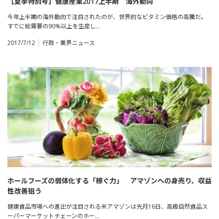
【夏季特別号】健康産業2017上半期 海外動向
今年上半期の海外動向で注目されたのが、世界的なビタミン価格の高騰だ。
すでに総需要の90%以上を生産し…
2017/7/12
行政・業界ニュース
ホールフーズの弱体化する「稼ぐ力」 アマゾンへの身売り、収益
性改善狙う
健康食品市場への進出が注目される米アマゾンは先月16日、高級自然食品ス
ーパーマーケットチェーンのホー…