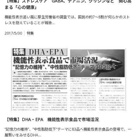
【特集】ストレスケア GABA、テアニン、グリシンなど 関心高
まる「心の健康」
機能性表示追い風に厚生労働省の調査では、国民の約7～8割が何らかのスト
レスを抱えていることが報告…
2017/5/30
特集
【特集】DHA・EPA 機能性表示食品で市場活況
”記憶力の維持”、”中性脂肪低下”テーマに83品へ機能性表示食品の登場で、一
層勢いをみせるDHA…