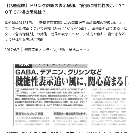
【話題追跡】ドリンク剤等の表示緩和、”背景に機能性表示！？”
ＯＴＣ市場の思惑は？
厚労省は3月31日、「新指定医薬部外品の製造販売承認事務の取扱いについ
て」の一部改正について通知（既報：1619号15面）。医薬部外品である「ビ
タミン含有保健剤」の効能・効果の表示について、体力や疲れ、寝つきなど、
より具体的な表現が可能…
2017/6/7
健康産業オンライン
,
行政・業界ニュース