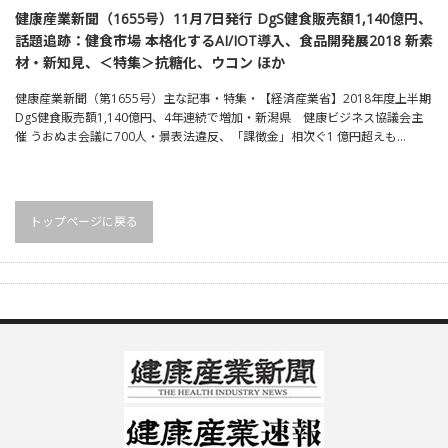
健康産業新聞（1655号）11月7日発行 DgS健食販売額1,140億円、
話題追跡：健食市場 本格化するAI/IOT導入、食品開発展2018 新素
材・新知見、＜特集＞抗糖化、ウコン ほか
健康産業新聞（第1655号）主な記事・特集・【経済産業省】2018年度上半期
DgS健食販売額1,140億円、4年連続で増加・新潟県 健康ビジネス協議会主
催 うおぬま会議に700人・景表法違反、「課徴金」相次ぐ1 億円超えも…
トップページに戻る