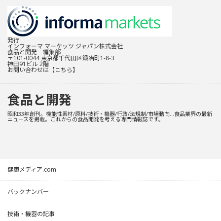
発行
インフォーマ マーケッツ ジャパン株式会社
食品と開発 編集部
〒101-0044 東京都千代田区鍛冶町1-8-3
神田91ビル 2階
お問い合わせは
【こちら】
食品と開発
昭和33年創刊。機能性素材/原料/技術・機器/行政/法規制/市場動向…食品業界の最新
ニュースを掲載。これからの食品開発を考える専門情報誌です。
健康メディア.com
バックナンバー
技術・機器の記事