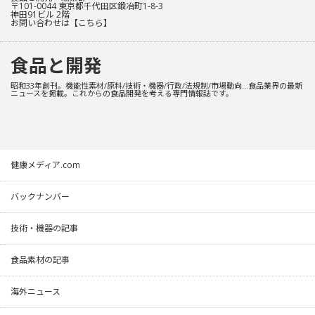
〒101-0044 東京都千代田区鍛冶町1-8-3
神田91ビル 2階
お問い合わせは
【こちら】
食品と開発
昭和33年創刊。機能性素材/原料/技術・機器/行政/法規制/市場動向…食品業界の最新
ニュースを掲載。これからの食品開発を考える専門情報誌です。
健康メディア.com
バックナンバー
技術・機器の記事
食品素材の記事
海外ニュース