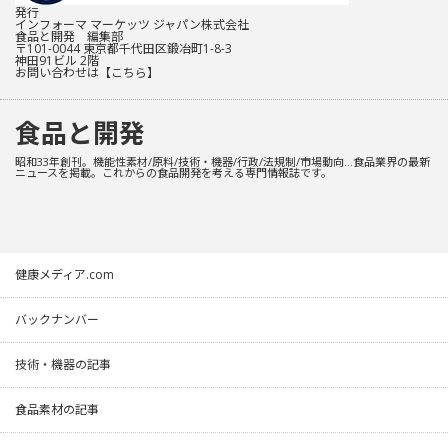
発行
インフォーマ マーケッツ ジャパン株式会社
食品と開発 編集部
〒101-0044 東京都千代田区鍛冶町1-8-3
神田91ビル 2階
お問い合わせは
【こちら】
食品と開発
昭和33年創刊。機能性素材/原料/技術・機器/行政/法規制/市場動向…食品業界の最新
ニュースを掲載。これからの食品開発を考える専門情報誌です。
健康メディア.com
バックナンバー
技術・機器の記事
食品素材の記事