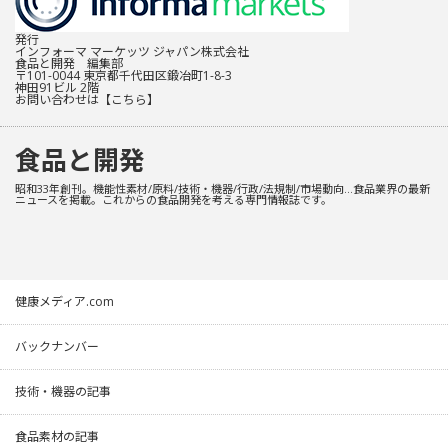
発行
インフォーマ マーケッツ ジャパン株式会社
食品と開発 編集部
〒101-0044 東京都千代田区鍛冶町1-8-3
神田91ビル 2階
お問い合わせは
【こちら】
食品と開発
昭和33年創刊。機能性素材/原料/技術・機器/行政/法規制/市場動向…食品業界の最新
ニュースを掲載。これからの食品開発を考える専門情報誌です。
健康メディア.com
バックナンバー
技術・機器の記事
食品素材の記事