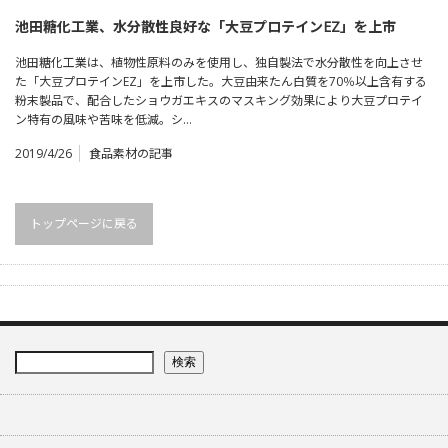
池田糖化工業、水分散性良好な「大豆プロテインEZ」を上市
池田糖化工業は、植物性原料のみを使用し、独自製法で水分散性を向上させ
た「大豆プロテインEZ」を上市した。大豆由来たん白質を70％以上含有する
粉末製品で、配合したショウガエキスのマスキング効果により大豆プロテイ
ン特有の風味や苦味を低減。シ…
2019/4/26
食品素材の記事
トップページに戻る
検索