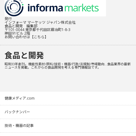
発行
インフォーマ マーケッツ ジャパン株式会社
食品と開発 編集部
〒101-0044 東京都千代田区鍛冶町1-8-3
神田91ビル 2階
お問い合わせは
【こちら】
食品と開発
昭和33年創刊。機能性素材/原料/技術・機器/行政/法規制/市場動向…食品業界の最新
ニュースを掲載。これからの食品開発を考える専門情報誌です。
健康メディア.com
バックナンバー
技術・機器の記事