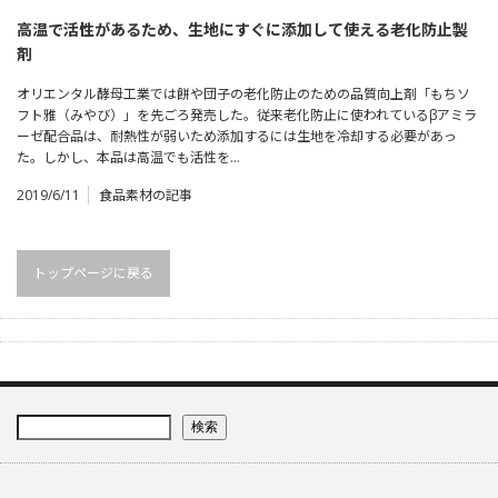
高温で活性があるため、生地にすぐに添加して使える老化防止製
剤
オリエンタル酵母工業では餅や団子の老化防止のための品質向上剤「もちソ
フト雅（みやび）」を先ごろ発売した。従来老化防止に使われているβアミラ
ーゼ配合品は、耐熱性が弱いため添加するには生地を冷却する必要があっ
た。しかし、本品は高温でも活性を…
2019/6/11
食品素材の記事
トップページに戻る
検索