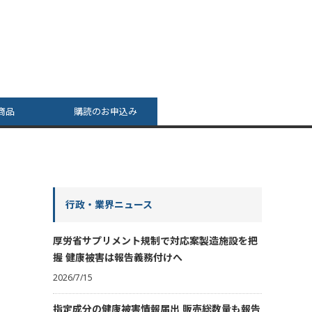
商品
購読のお申込み
行政・業界ニュース
厚労省サプリメント規制で対応案製造施設を把
握 健康被害は報告義務付けへ
2026/7/15
指定成分の健康被害情報届出 販売総数量も報告