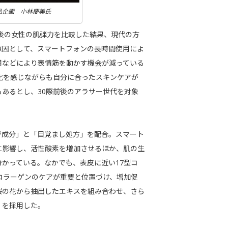
品企画 小林慶美氏
前後の女性の肌弾力を比較した結果、現代の方
原因として、スマートフォンの長時間使用によ
用などにより表情筋を動かす機会が減っている
化を感じながらも自分に合ったスキンケアが
あるとし、30際前後のアラサー世代を対象
ジ成分」と「目覚まし処方」を配合。スマート
に影響し、活性酸素を増加させるほか、肌の生
かっている。なかでも、表皮に近い17型コ
コラーゲンのケアが重要と位置づけ、増加促
桜の花から抽出したエキスを組み合わせ、さら
」を採用した。