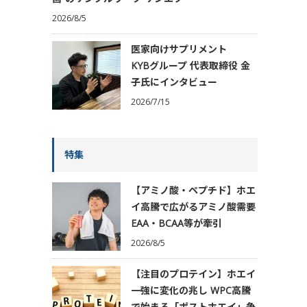
2026/8/5
医家向けサプリメント
KYBグループ 代表取締役 金
子氏にインタビュー
2026/7/15
特集
【アミノ酸・ペプチド】ホエ
イ高騰で広がるアミノ酸需要
EAA・BCAA等が牽引
2026/8/5
【注目のプロテイン】ホエイ
一強に変化の兆し WPC高騰
で始まる「ポストホエイ」争