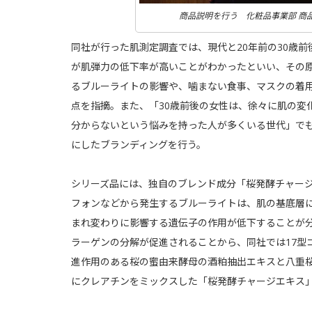
商品説明を行う 化粧品事業部 商
同社が行った肌測定調査では、現代と20年前の30歳
が肌弾力の低下率が高いことがわかったといい、その
るブルーライトの影響や、噛まない食事、マスクの着
点を指摘。また、「30歳前後の女性は、徐々に肌の変
分からないという悩みを持った人が多くいる世代」でも
にしたブランディングを行う。
シリーズ品には、独自のブレンド成分「桜発酵チャー
フォンなどから発生するブルーライトは、肌の基底層
まれ変わりに影響する遺伝子の作用が低下することが分
ラーゲンの分解が促進されることから、同社では17型
進作用のある桜の蜜由来酵母の酒粕抽出エキスと八重
にクレアチンをミックスした「桜発酵チャージエキス