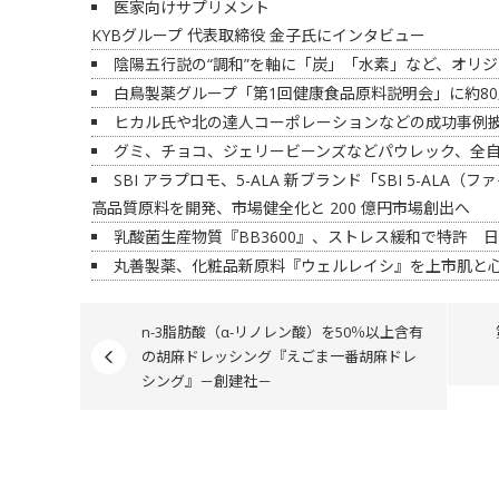
医家向けサプリメント
KYBグループ 代表取締役 金子氏にインタビュー
陰陽五行説の“調和”を軸に「炭」「水素」など、オリ
白鳥製薬グループ「第1回健康食品原料説明会」に約80
ヒカル氏や北の達人コーポレーションなどの成功事例披
グミ、チョコ、ジェリービーンズなどパウレック、全
SBI アラプロモ、5-ALA 新ブランド「SBI 5-AL
高品質原料を開発、市場健全化と 200 億円市場創出へ
乳酸菌生産物質『BB3600』、ストレス緩和で特許 
丸善製薬、化粧品新原料『ウェルレイシ』を上市肌と
n-3脂肪酸（α-リノレン酸）を50％以上含有
の胡麻ドレッシング『えごま一番胡麻ドレ
シング』－創建社－