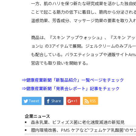
一方、肌のハリを保つ新たな研究成果を活かした独自
ことで起こる筋力の低下に着目し、筋肉から分泌され
温感効果、芳香成分、マッサージ効果の要素を取り入
商品は、『スキン アップウォッシュ』、『スキン ア
ョンI』の3アイテムで展開。ジェルクリームのみブル
も配合している。バラエティショップや通販サイトAma
営店でも取り扱いを開始する。
⇒健康産業新聞「新製品紹介」一覧ページをチェック
⇒健康産業新聞「発表会レポート」記事をチェック
Tweet
Share
+1
RSS
企業ニュース
森永乳業、ビフィズス菌に老化速度減速の新知見
膣内環境改善、PMS ケアなど“フェムケア乳酸菌”のサ