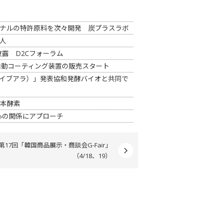
ジナルの特許原料を次々開発 炭プラスラボ
人
露 D2Cフォーラム
自動コーティング装置の販売スタート
A（ファイブアラ）」発表協和発酵バイオと共同で
日本酵素
心の関係にアプローチ
第17回「韓国商品展示・商談会G-Fair」
（4/18、19）