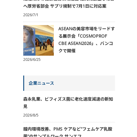
へ厚労省部会 サプリ規制で7月1日に対応案
2026/7/1
ASEANの美容市場をリードす
る展示会「COSMOPROF
CBE ASEAN2026」、バンコ
クで開催
2026/6/25
企業ニュース
森永乳業、ビフィズス菌に老化速度減速の新知
見
2026/8/5
膣内環境改善、PMS ケアなど“フェムケア乳酸
菌”のサンプルワーク サンエフ