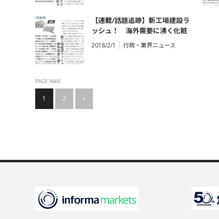
【連載/話題追跡】新工場建設ラ
ッシュ！ 海外需要に沸く化粧
品受託業界
2018/2/1
行政・業界ニュース
PAGE NAVI
1
2
»