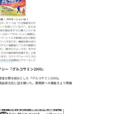
シー『グルコサミン2000』
塩を関与成分とした『グルコサミン2000』
の森田直也氏に話を聞いた。膝関節への機能をより明確