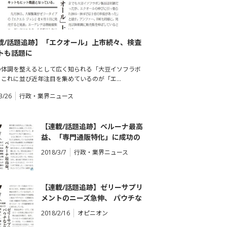
載/話題追跡】「エクオール」上市続々、検査
トも話題に
の体調を整えるとして広く知られる「大豆イソフラボ
。これに並び近年注目を集めているのが「エ…
3/26
行政・業界ニュース
【連載/話題追跡】ベルーナ最高
益、「専門通販特化」に成功の
鍵？
2018/3/7
行政・業界ニュース
【連載/話題追跡】ゼリーサプリ
メントのニーズ急伸、 パウチな
ど生産状況が逼迫
2018/2/16
オピニオン