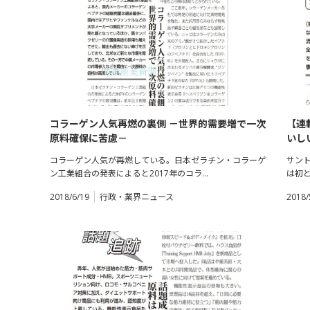
コラーゲン人気再燃の裏側 －世界的需要増で一次
【連
原料確保に苦慮－
いし
ョナ
コラーゲン人気が再燃している。日本ゼラチン・コラーゲ
サン
ン工業組合の発表によると2017年のコラ…
は初
2018/6/19
行政・業界ニュース
2018/