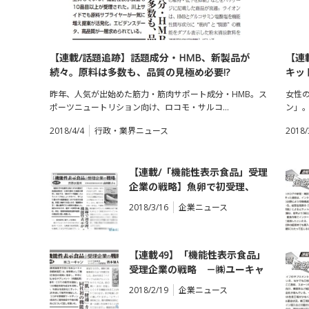
【連載/話題追跡】話題成分・HMB、新製品が
【連
続々。原料は多数も、品質の見極め必要!?
キッ
昨年、人気が出始めた筋力・筋肉サポート成分・HMB。ス
女性
ポーツニュートリション向け、ロコモ・サルコ…
ン」
2018/4/4
行政・業界ニュース
2018/
【連載/「機能性表示食品」受理
企業の戦略】魚卵で初受理、
『健康数の子』 機能性表示が
2018/3/16
企業ニュース
〝不健康?イメージを払しょく
【連載49】「機能性表示食品」
受理企業の戦略 －㈱ユーキャ
ン サプリメント『快腸肌潤』－
2018/2/19
企業ニュース