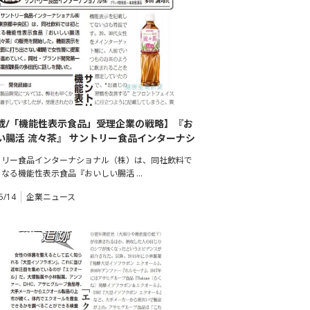
載/「機能性表示食品」受理企業の戦略】『お
い腸活 流々茶』 サントリー食品インターナシ
ル（株）
トリー食品インターナショナル（株）は、同社飲料で
となる機能性表示食品『おいしい腸活 …
5/14
企業ニュース