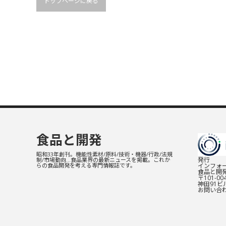
トップページに戻る
食品と開発
昭和33年創刊。機能性素材/原料/技術・機器/行政/法規
発行
制/市場動向…食品業界の最新ニュースを掲載。これか
インフォー
らの食品開発を考える専門情報誌です。
食品と開
〒101-0
神田91ビル
お問い合