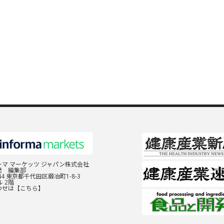
マ マーケッツ ジャパン株式会社
発 編集部
044 東京都千代田区鍛冶町1-8-3
 2階
わせは
【こちら】