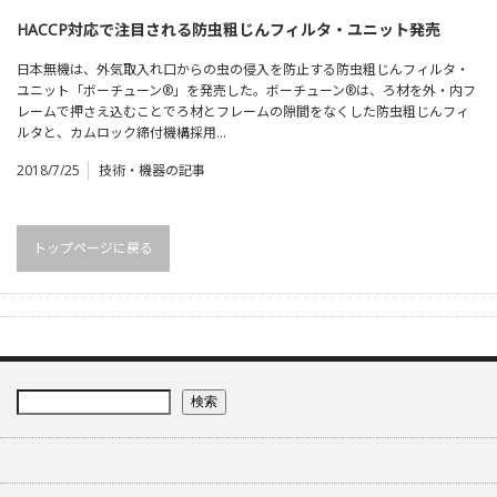
HACCP対応で注目される防虫粗じんフィルタ・ユニット発売
日本無機は、外気取入れ口からの虫の侵入を防止する防虫粗じんフィルタ・
ユニット「ボーチューン®」を発売した。ボーチューン®は、ろ材を外・内フ
レームで押さえ込むことでろ材とフレームの隙間をなくした防虫粗じんフィ
ルタと、カムロック締付機構採用…
2018/7/25
技術・機器の記事
トップページに戻る
検索