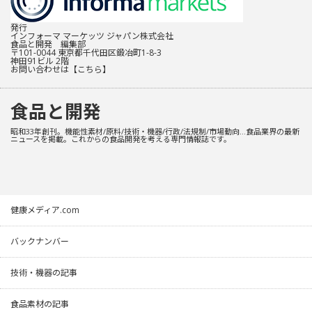
発行
インフォーマ マーケッツ ジャパン株式会社
食品と開発 編集部
〒101-0044 東京都千代田区鍛冶町1-8-3
神田91ビル 2階
お問い合わせは
【こちら】
食品と開発
昭和33年創刊。機能性素材/原料/技術・機器/行政/法規制/市場動向…食品業界の最新
ニュースを掲載。これからの食品開発を考える専門情報誌です。
健康メディア.com
バックナンバー
技術・機器の記事
食品素材の記事