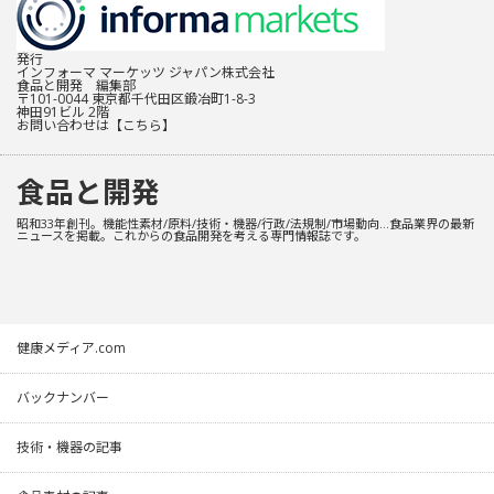
発行
インフォーマ マーケッツ ジャパン株式会社
食品と開発 編集部
〒101-0044 東京都千代田区鍛冶町1-8-3
神田91ビル 2階
お問い合わせは
【こちら】
食品と開発
昭和33年創刊。機能性素材/原料/技術・機器/行政/法規制/市場動向…食品業界の最新
ニュースを掲載。これからの食品開発を考える専門情報誌です。
健康メディア.com
バックナンバー
技術・機器の記事