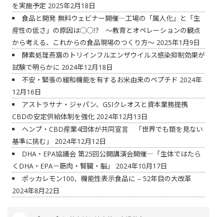
を実施予定
2025年2月18日
食品と開発 無料ウェビナー開催―工場の「属人化」と「生
産性の低さ」の原因は◯◯⁉ ～教育とオペレーションの観点
から考える、これからの食品現場のつくり方～
2025年1月9日
酵素処理燕窩のトリインフルエンザウイルス感染抑制効果が
試験で明らかに
2024年12月18日
不安・緊張の緩和機能を有するお米由来のペプチド
2024年
12月16日
アストラサナ・ジャパン、GSIクレオスと資本業務提携
CBDの安定供給体制を強化
2024年12月13日
ヘンプ・CBD産業4団体が共同宣言 「世界でも類を見ない
基準に挑む」
2024年12月12日
DHA・EPA協議会 第25回公開講演会開催―「生体ではたら
くDHA・EPA－筋肉・腎臓・脳」
2024年10月17日
ポッカレモン100、機能性表示食品に – 52年目の大改革
2024年8月22日