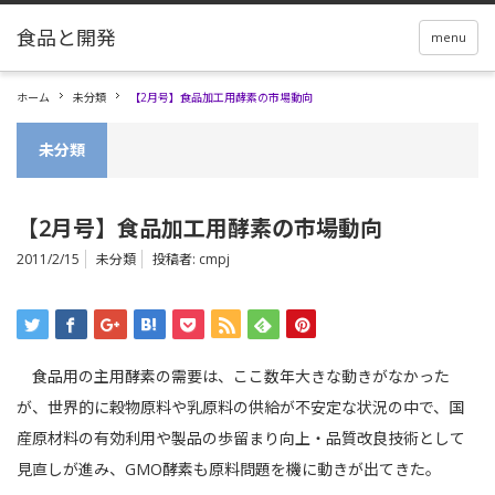
menu
ホーム
未分類
【2月号】食品加工用酵素の市場動向
未分類
【2月号】食品加工用酵素の市場動向
2011/2/15
未分類
投稿者:
cmpj
食品用の主用酵素の需要は、ここ数年大きな動きがなかった
が、世界的に穀物原料や乳原料の供給が不安定な状況の中で、国
産原材料の有効利用や製品の歩留まり向上・品質改良技術として
見直しが進み、GMO酵素も原料問題を機に動きが出てきた。