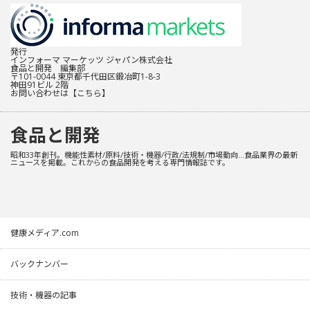
発行
インフォーマ マーケッツ ジャパン株式会社
食品と開発 編集部
〒101-0044 東京都千代田区鍛冶町1-8-3
神田91ビル 2階
お問い合わせは
【こちら】
食品と開発
昭和33年創刊。機能性素材/原料/技術・機器/行政/法規制/市場動向…食品業界の最新
ニュースを掲載。これからの食品開発を考える専門情報誌です。
健康メディア.com
バックナンバー
技術・機器の記事