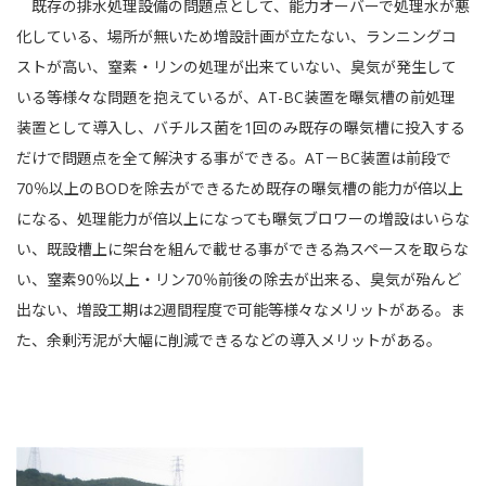
既存の排水処理設備の問題点として、能力オーバーで処理水が悪
化している、場所が無いため増設計画が立たない、ランニングコ
ストが高い、窒素・リンの処理が出来ていない、臭気が発生して
いる等様々な問題を抱えているが、AT-BC装置を曝気槽の前処理
装置として導入し、バチルス菌を1回のみ既存の曝気槽に投入する
だけで問題点を全て解決する事ができる。AT－BC装置は前段で
70％以上のBODを除去ができるため既存の曝気槽の能力が倍以上
になる、処理能力が倍以上になっても曝気ブロワーの増設はいらな
い、既設槽上に架台を組んで載せる事ができる為スペースを取らな
い、窒素90％以上・リン70％前後の除去が出来る、臭気が殆んど
出ない、増設工期は2週間程度で可能等様々なメリットがある。ま
た、余剰汚泥が大幅に削減できるなどの導入メリットがある。