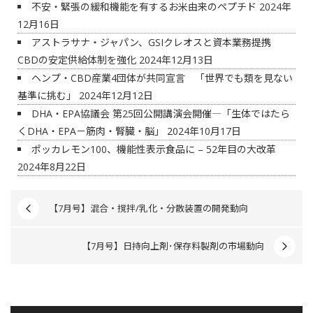
不安・緊張の緩和機能を有するお米由来のペプチド
2024年
12月16日
アストラサナ・ジャパン、GSIクレオスと資本業務提携
CBDの安定供給体制を強化
2024年12月13日
ヘンプ・CBD産業4団体が共同宣言 「世界でも類を見ない
基準に挑む」
2024年12月12日
DHA・EPA協議会 第25回公開講演会開催―「生体ではたら
くDHA・EPA－筋肉・腎臓・脳」
2024年10月17日
ポッカレモン100、機能性表示食品に – 52年目の大改革
2024年8月22日
【7月号】混合・撹拌/乳化・分散装置の開発動向
【7月号】日持向上剤･保存料製剤の市場動向