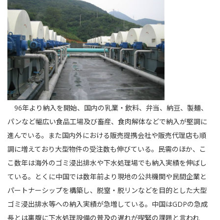
96年より納入を開始、国内の乳業・飲料、弁当、納豆、製麺、
パンなど幅広い食品工場及び畜産、食肉解体などで納入が堅調に
進んでいる。また国内外における販売提携会社や販売代理店も順
調に増えており大型物件の受注数も伸びている。民需のほか、こ
こ数年は海外のゴミ浸出排水や下水処理場でも納入実績を伸ばし
ている。とくに中国では数年前より現地の公共機関や民間企業と
パートナーシップを構築し、脱窒・脱リンなどを目的とした大型
ゴミ浸出排水等への納入実績が急増している。中国はGDPの急成
長とは裏腹に下水処理設備の普及の遅れが喫緊の課題と言われ