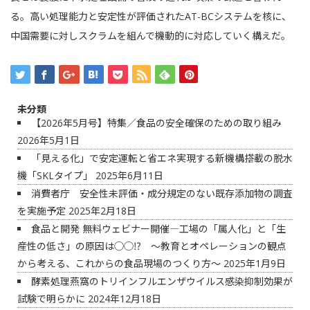
る。高い処理能力と安定性が評価されたAT-BCシステムを核に、
中国需要に対しスクラムを組んで機動的に対応していく構えだ。
未分類
【2026年5月号】特集／食品の安全確保のための取り組み
2026年5月1日
「見える化」で安定運転と省エネ実現する新機構搭載の脱水
機「SKLタイプ」
2025年6月11日
消費者庁 安全性未評価・成分規定のない既存添加物の調査
を実施予定
2025年2月18日
食品と開発 無料ウェビナー開催―工場の「属人化」と「生
産性の低さ」の原因は◯◯⁉ ～教育とオペレーションの観点
から考える、これからの食品現場のつくり方～
2025年1月9日
酵素処理燕窩のトリインフルエンザウイルス感染抑制効果が
試験で明らかに
2024年12月18日