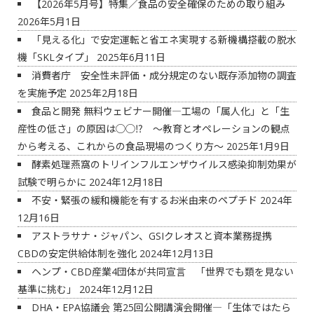
【2026年5月号】特集／食品の安全確保のための取り組み
2026年5月1日
「見える化」で安定運転と省エネ実現する新機構搭載の脱水
機「SKLタイプ」
2025年6月11日
消費者庁 安全性未評価・成分規定のない既存添加物の調査
を実施予定
2025年2月18日
食品と開発 無料ウェビナー開催―工場の「属人化」と「生
産性の低さ」の原因は◯◯⁉ ～教育とオペレーションの観点
から考える、これからの食品現場のつくり方～
2025年1月9日
酵素処理燕窩のトリインフルエンザウイルス感染抑制効果が
試験で明らかに
2024年12月18日
不安・緊張の緩和機能を有するお米由来のペプチド
2024年
12月16日
アストラサナ・ジャパン、GSIクレオスと資本業務提携
CBDの安定供給体制を強化
2024年12月13日
ヘンプ・CBD産業4団体が共同宣言 「世界でも類を見ない
基準に挑む」
2024年12月12日
DHA・EPA協議会 第25回公開講演会開催―「生体ではたら