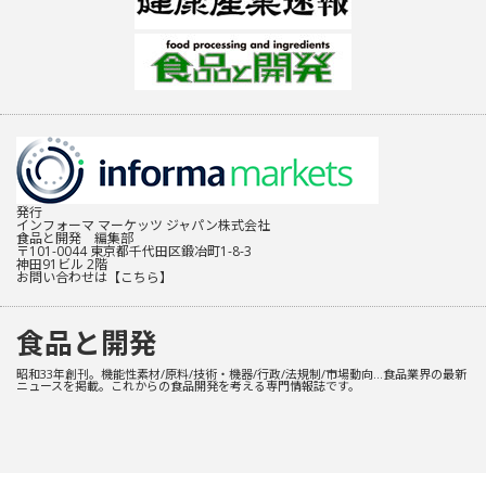
発行
インフォーマ マーケッツ ジャパン株式会社
食品と開発 編集部
〒101-0044 東京都千代田区鍛冶町1-8-3
神田91ビル 2階
お問い合わせは
【こちら】
食品と開発
昭和33年創刊。機能性素材/原料/技術・機器/行政/法規制/市場動向…食品業界の最新
ニュースを掲載。これからの食品開発を考える専門情報誌です。