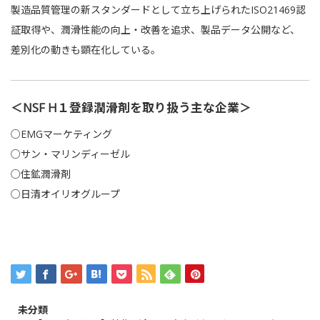
製造品質管理の新スタンダードとして立ち上げられたISO21469認
証取得や、潤滑性能の向上・改善を追求、製品データ公開など、
差別化の動きも顕在化している。
＜NSF H１登録潤滑剤を取り扱う主な企業＞
○
EMGマーケティング
○
サン・マリンディーゼル
○
住鉱潤滑剤
○
日清オイリオグループ
未分類