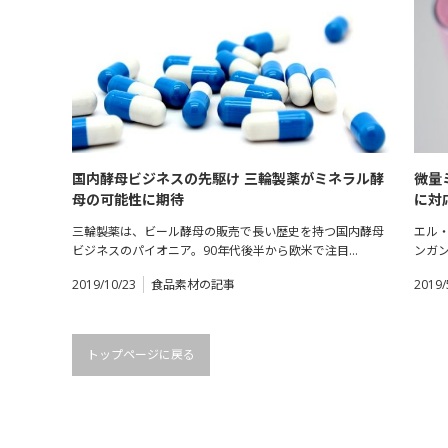
国内酵母ビジネスの先駆け 三輪製薬がミネラル酵
微量
母の可能性に期待
に対
三輪製薬は、ビール酵母の販売で長い歴史を持つ国内酵母
エル
ビジネスのパイオニア。90年代後半から欧米で注目…
ンガ
2019/10/23
食品素材の記事
2019/
トップページに戻る