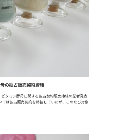
酵母の独占販売契約締結
・ビタミン酵母に関する独占契約販売締結の記者発表
いては独占販売契約を締結していたが、このたび対象