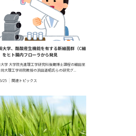
田大学、酪酸産生機能を有する新細菌群（C細
）をヒト腸内フローラから発見
田大学 大学院先進理工学研究科後期博士課程の細田至
、同大理工学術院教授の浜田道昭氏らの研究グ…
6/25
関連トピックス