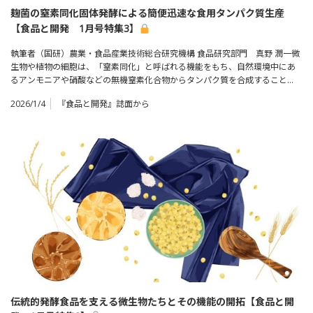
麹菌の窒素同化固体発酵による簡便迅速な食用タンパク質生産
【食品と開発 1月号特集3】
執筆者（国研）農業・食品産業技術総合研究機構 食品研究部門 真野 潤一微
生物や植物の細胞は、「窒素同化」と呼ばれる機能をもち、自然環境中にあ
るアンモニアや硝酸などの無機窒素化合物からタンパク質を合成すること…
2026/1/4
『食品と開発』誌面から
伝統的発酵食品を支える微生物たちとその機能の開拓【食品と開