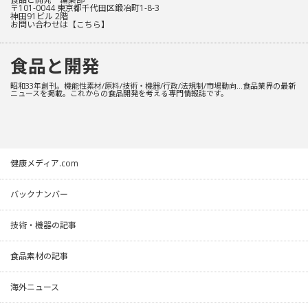
〒101-0044 東京都千代田区鍛冶町1-8-3
神田91ビル 2階
お問い合わせは
【こちら】
食品と開発
昭和33年創刊。機能性素材/原料/技術・機器/行政/法規制/市場動向…食品業界の最新
ニュースを掲載。これからの食品開発を考える専門情報誌です。
健康メディア.com
バックナンバー
技術・機器の記事
食品素材の記事
海外ニュース