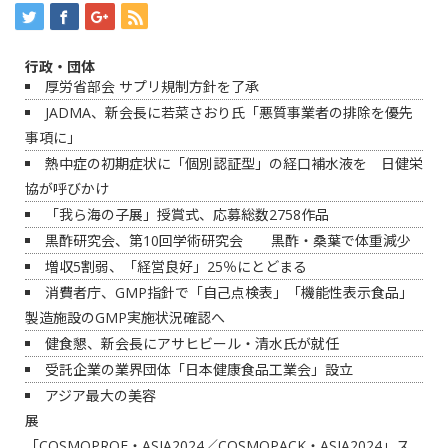
行政・団体
厚労省部会 サプリ規制方針を了承
JADMA、新会長に若菜さおり氏「悪質事業者の排除を優先
事項に」
熱中症の初期症状に「個別認証型」の経口補水液を 日健栄
協が呼びかけ
「我ら海の子展」授賞式、応募総数2758作品
黒酢研究会、第10回学術研究会 黒酢・桑葉で体重減少
増収5割弱、「経営良好」25％にとどまる
消費者庁、GMP指針で「自己点検表」「機能性表示食品」
製造施設のGMP実施状況確認へ
健食懇、新会長にアサヒビール・清水氏が就任
受託企業の業界団体「日本健康食品工業会」設立
アジア最大の美容
展
「COSMOPROF・ASIA2024／COSMOPACK・ASIA2024」ス