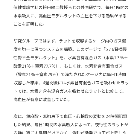
保健看護学科の袴田陽二教授らとの共同研究で、毎日1時間の
水素吸入に、高血圧モデルラットの血圧を下げる効果がある
ことを証明した。
研究グループではまず、ラットを収容するケージ内のガス濃
度を均一に保つシステムを構築。このゲージで「5 / 6腎摘慢
性腎不全モデルラット」を、水素含有混合ガス（水素1.3％＋
酸素21％＋窒素77.7％）、もしくは、水素非含有混合ガス
（酸素21％＋窒素79％）で満たされたケージ内に毎日1時間
収容した結果、4週間後には水素含有混合ガスを吸わせたラッ
トでは、水素非含有混合ガスを吸わせたラットと比較して、
高血圧が有意に改善していた。
次に、無麻酔・無拘束下で血圧・心拍数の変動を24時間記録
した結果、毎日1時間の水素吸入によって、夜行性のラットが
安静に過ごす昼間だけでなく、活動が活発で血圧が上昇しや