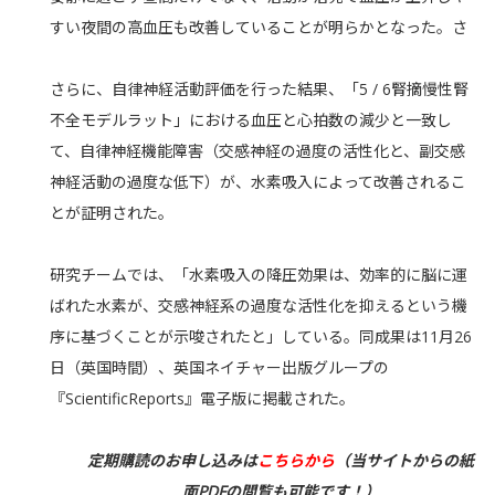
すい夜間の高血圧も改善していることが明らかとなった。さ
さらに、自律神経活動評価を行った結果、「5 / 6腎摘慢性腎
不全モデルラット」における血圧と心拍数の減少と一致し
て、自律神経機能障害（交感神経の過度の活性化と、副交感
神経活動の過度な低下）が、水素吸入によって改善されるこ
とが証明された。
研究チームでは、「水素吸入の降圧効果は、効率的に脳に運
ばれた水素が、交感神経系の過度な活性化を抑えるという機
序に基づくことが示唆されたと」している。同成果は11月26
日（英国時間）、英国ネイチャー出版グループの
『ScientificReports』電子版に掲載された。
定期購読のお申し込みは
こちらから
（当サイトからの紙
面PDFの閲覧も可能です！）