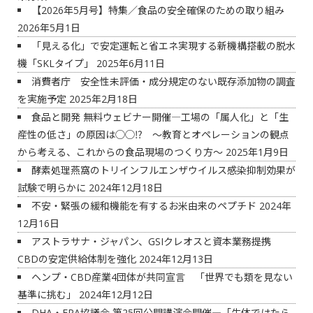
【2026年5月号】特集／食品の安全確保のための取り組み
2026年5月1日
「見える化」で安定運転と省エネ実現する新機構搭載の脱水
機「SKLタイプ」
2025年6月11日
消費者庁 安全性未評価・成分規定のない既存添加物の調査
を実施予定
2025年2月18日
食品と開発 無料ウェビナー開催―工場の「属人化」と「生
産性の低さ」の原因は◯◯⁉ ～教育とオペレーションの観点
から考える、これからの食品現場のつくり方～
2025年1月9日
酵素処理燕窩のトリインフルエンザウイルス感染抑制効果が
試験で明らかに
2024年12月18日
不安・緊張の緩和機能を有するお米由来のペプチド
2024年
12月16日
アストラサナ・ジャパン、GSIクレオスと資本業務提携
CBDの安定供給体制を強化
2024年12月13日
ヘンプ・CBD産業4団体が共同宣言 「世界でも類を見ない
基準に挑む」
2024年12月12日
DHA・EPA協議会 第25回公開講演会開催―「生体ではたら