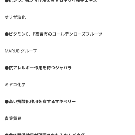
●抗シワ、抗クマ作用を有するキウイ種子エキス
オリザ油化
●ビタミンC、P高含有のゴールデンローズフルーツ
MARUEIグループ
●抗アレルギー作用を持つジャバラ
ミヤコ化学
●高い抗酸化作用を有するマキベリー
青葉貿易