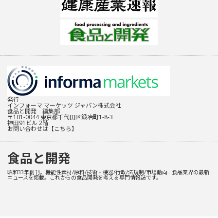
発行
インフォーマ マーケッツ ジャパン株式会社
食品と開発 編集部
〒101-0044 東京都千代田区鍛冶町1-8-3
神田91ビル 2階
お問い合わせは
【こちら】
食品と開発
昭和33年創刊。機能性素材/原料/技術・機器/行政/法規制/市場動向…食品業界の最新
ニュースを掲載。これからの食品開発を考える専門情報誌です。