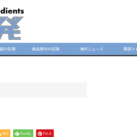
器の記事
食品素材の記事
海外ニュース
関連ト
RSS
feedly
Pin it