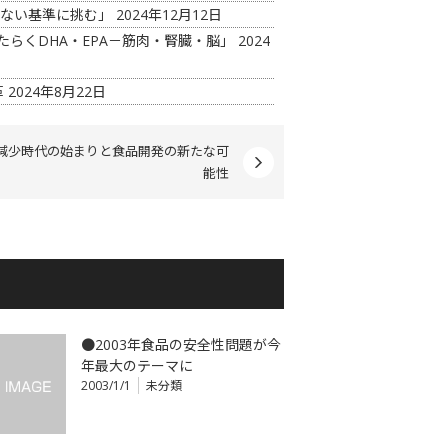
見ない基準に挑む」
2024年12月12日
たらくDHA・EPA－筋肉・腎臓・脳」
2024
革
2024年8月22日
減少時代の始まりと食品開発の新たな可
能性
●2003年食品の安全性問題が今
年最大のテーマに
2003/1/1
未分類