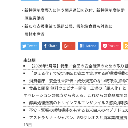
・新特保制度導入に伴う関連通知を送付、新特保制度始動
厚生労働省
・新たな支援事業で課題公募、機能性食品も対象に
農林水産省
Tweet
Share
+1
Hatena
Pocket
未分類
【2026年5月号】特集／食品の安全確保のための取り
「見える化」で安定運転と省エネ実現する新機構搭載の
消費者庁 安全性未評価・成分規定のない既存添加物
食品と開発 無料ウェビナー開催―工場の「属人化」と
オペレーションの観点から考える、これからの食品現場の
酵素処理燕窩のトリインフルエンザウイルス感染抑制
不安・緊張の緩和機能を有するお米由来のペプチド
20
アストラサナ・ジャパン、GSIクレオスと資本業務提携
13日