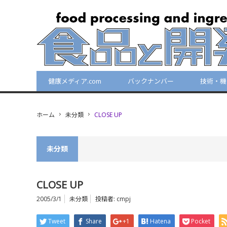
健康メディア.com
バックナンバー
技術・機
ホーム
未分類
CLOSE UP
未分類
CLOSE UP
2005/3/1
未分類
投稿者:
cmpj
Tweet
Share
+1
Hatena
Pocket