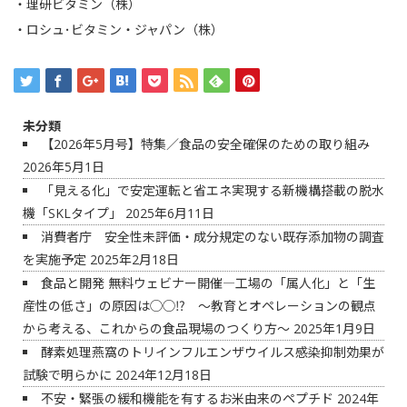
・
理研ビタミン（株）
・
ロシュ･ビタミン・ジャパン（株）
未分類
【2026年5月号】特集／食品の安全確保のための取り組み
2026年5月1日
「見える化」で安定運転と省エネ実現する新機構搭載の脱水
機「SKLタイプ」
2025年6月11日
消費者庁 安全性未評価・成分規定のない既存添加物の調査
を実施予定
2025年2月18日
食品と開発 無料ウェビナー開催―工場の「属人化」と「生
産性の低さ」の原因は◯◯⁉ ～教育とオペレーションの観点
から考える、これからの食品現場のつくり方～
2025年1月9日
酵素処理燕窩のトリインフルエンザウイルス感染抑制効果が
試験で明らかに
2024年12月18日
不安・緊張の緩和機能を有するお米由来のペプチド
2024年