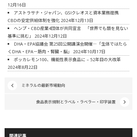
12月16日
アストラサナ・ジャパン、GSIクレオスと資本業務提携
CBDの安定供給体制を強化
2024年12月13日
ヘンプ・CBD産業4団体が共同宣言 「世界でも類を見ない
基準に挑む」
2024年12月12日
DHA・EPA協議会 第25回公開講演会開催―「生体ではたら
くDHA・EPA－筋肉・腎臓・脳」
2024年10月17日
ポッカレモン100、機能性表示食品に – 52年目の大改革
2024年8月22日
ミネラルの最新市場動向
食品表示規制とラベル・ラベラー・印字装置
関連記事