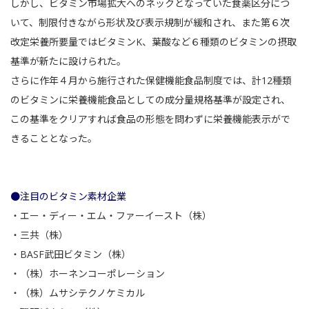
しかし、ビタミン市場拡大へのネックとなっていた食薬区分につ
いて、制限付きながら形状及び表示規制が緩和され、また第６次
改定栄養所要量ではビタミンK、葉酸など６種類のビタミンの摂取
基準が新たに設けられた。
さらに作年４月から施行された保健機能食品制度では、計12種類
のビタミンに栄養機能食品としての成分量規格基準が設定され、
この基準をクリアすれば食品の形態を問わずに栄養機能表示がで
きることとなった。
●注目のビタミン素材企業
・エー・ディー・エム・ファーイースト（株）
・
三共（株）
・BASF武田ビタミン（株）
・
（株）ホーネンコーポレーション
・（株）ムサシテクノケミカル