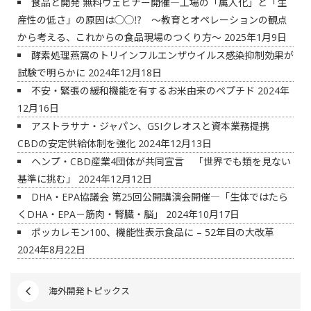
食品と開発 無料ウェビナー開催―工場の「属人化」と「生
産性の低さ」の原因は◯◯⁉ ～教育とオペレーションの観点
から考える、これからの食品現場のつくり方～
2025年1月9日
酵素処理燕窩のトリインフルエンザウイルス感染抑制効果が
試験で明らかに
2024年12月18日
不安・緊張の緩和機能を有するお米由来のペプチド
2024年
12月16日
アストラサナ・ジャパン、GSIクレオスと資本業務提携
CBDの安定供給体制を強化
2024年12月13日
ヘンプ・CBD産業4団体が共同宣言 「世界でも類を見ない
基準に挑む」
2024年12月12日
DHA・EPA協議会 第25回公開講演会開催―「生体ではたら
くDHA・EPA－筋肉・腎臓・脳」
2024年10月17日
ポッカレモン100、機能性表示食品に – 52年目の大改革
2024年8月22日
海外開発トピックス