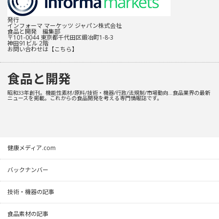
発行
インフォーマ マーケッツ ジャパン株式会社
食品と開発 編集部
〒101-0044 東京都千代田区鍛冶町1-8-3
神田91ビル 2階
お問い合わせは
【こちら】
食品と開発
昭和33年創刊。機能性素材/原料/技術・機器/行政/法規制/市場動向…食品業界の最新
ニュースを掲載。これからの食品開発を考える専門情報誌です。
健康メディア.com
バックナンバー
技術・機器の記事
食品素材の記事