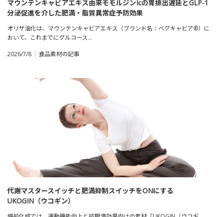
マウンテンキャビアエキス由来モモルジンIcの胃排出遅延とGLP-1
分泌促進を介した肥満・脂質異常症予防効果
オリザ油化は、マウンテンキャビアエキス（ブランド名：ベグキャビア®）に
おいて、これまでにグルコース…
2026/7/8
食品素材の記事
代謝マスタースイッチと肥満抑制スイッチをONにする
UKOGIN（ウコギン）
備前化成では、運動機能向上と抗肥満効果向けの素材「UKOGIN（ウコギ