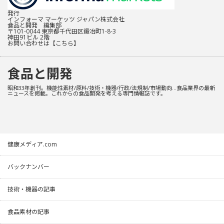
発行
インフォーマ マーケッツ ジャパン株式会社
食品と開発 編集部
〒101-0044 東京都千代田区鍛冶町1-8-3
神田91ビル 2階
お問い合わせは
【こちら】
食品と開発
昭和33年創刊。機能性素材/原料/技術・機器/行政/法規制/市場動向…食品業界の最新
ニュースを掲載。これからの食品開発を考える専門情報誌です。
健康メディア.com
バックナンバー
技術・機器の記事
食品素材の記事