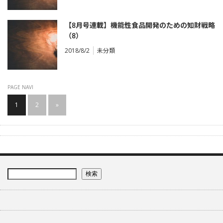
【8月号連載】機能性食品開発のための知財戦略
（8）
食品用途発明の最新報告〈2018年5月登録／公
2018/8/2
未分類
開〉
PAGE NAVI
1
2
»
検索