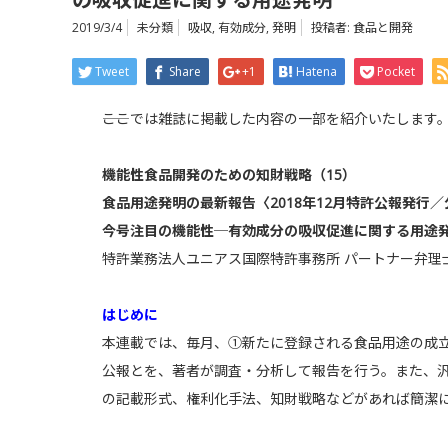
2019/3/4
未分類
吸収
,
有効成分
,
発明
投稿者:
食品と開発
Tweet
Share
+1
Hatena
Pocket
――ここでは雑誌に掲載した内容の一部を紹介いたします
機能性食品開発のための知財戦略（15）
食品用途発明の最新報告〈2018年12月特許公報発行
今号注目の機能性─有効成分の吸収促進に関する用途
特許業務法人ユニアス国際特許事務所 パートナー弁理
はじめに
本連載では、毎月、①新たに登録される食品用途の成
公報とを、著者が調査・分析して報告を行う。また、
の記載形式、権利化手法、知財戦略などがあれば簡潔