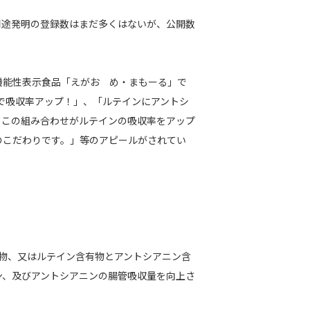
用途発明の登録数はまだ多くはないが、公開数
機能性表示食品「えがお め・まもーる」で
で吸収率アップ！」、「ルテインにアントシ
、この組み合わせがルテインの吸収率をアップ
のこだわりです。」等のアピールがされてい
。
物、又はルテイン含有物とアントシアニン含
ン、及びアントシアニンの腸管吸収量を向上さ