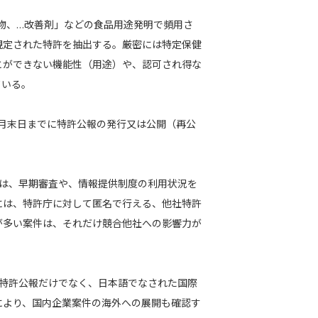
物、…改善剤」などの食品用途発明で頻用さ
規定された特許を抽出する。厳密には特定保健
とができない機能性（用途）や、認可され得な
ている。
12月末日までに特許公報の発行又は公開（再公
では、早期審査や、情報提供制度の利用状況を
には、特許庁に対して匿名で行える、他社特許
が多い案件は、それだけ競合他社への影響力が
開特許公報だけでなく、日本語でなされた国際
により、国内企業案件の海外への展開も確認す