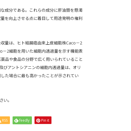
知な成分である。これらの成分に肝油類を懸濁
収量を向上させる点に着目して用途発明の権利
収量は、ヒト結腸癌由来上皮細胞株Caco－2
co－2細胞を用いた細胞内透過量を示す機能表
医薬品や食品の分野で広く用いられていること
イン及びアントシアニンの細胞内透過量は、オリ
濁した場合に最も高かったことが示されてい
さい。
RSS
feedly
Pin it