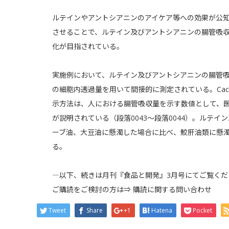
ルテインやアントシアニンのアイケア等への効果が公
させることで、ルテイン及びアントシアニンの腸管吸
化が目指されている。
実施例において、ルテイン及びアントシアニンの腸管吸
の細胞内透過量を用いて間接的に測定されている。Ca
示方法は、人における腸管吸収量を示す数値として、
が説明されている（段落0043〜段落0044）。ルテ
ーブ油、大豆油に懸濁した場合に比べ、鮫肝油類に懸
る。
―以下、続きは月刊『食品と開発』3月号にてご覧くだ
ご購読をご検討の方は⇒
購読に関する問い合わせ
Tweet
Share
+1
Hatena
Pocket