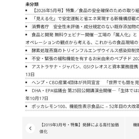
未分類
【2026年5月号】特集／食品の安全確保のための取り
「見える化」で安定運転と省エネ実現する新機構搭載の
消費者庁 安全性未評価・成分規定のない既存添加物
食品と開発 無料ウェビナー開催―工場の「属人化」と
オペレーションの観点から考える、これからの食品現場の
酵素処理燕窩のトリインフルエンザウイルス感染抑制
不安・緊張の緩和機能を有するお米由来のペプチド
20
アストラサナ・ジャパン、GSIクレオスと資本業務提携
13日
ヘンプ・CBD産業4団体が共同宣言 「世界でも類を
DHA・EPA協議会 第25回公開講演会開催―「生体では
年10月17日
ポッカレモン100、機能性表示食品に – 52年目の大改
【2019年3月号・特集】発酵による高付加価
機
値化