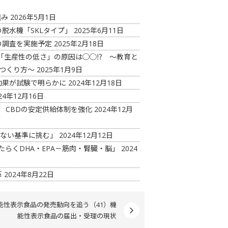
組み
2026年5月1日
脱水機「SKLタイプ」
2025年6月11日
の調査を実施予定
2025年2月18日
「生産性の低さ」の原因は◯◯⁉ ～教育と
つくり方～
2025年1月9日
効果が試験で明らかに
2024年12月18日
24年12月16日
 CBDの安定供給体制を強化
2024年12月
見ない基準に挑む」
2024年12月12日
たらくDHA・EPA－筋肉・腎臓・脳」
2024
革
2024年8月22日
能性表示食品の発売動向を追う（41）機
能性表示食品の届出・受理の現状