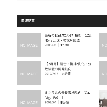
関連記事
最新の食品成分分析技術―公定
法vｓ迅速・環境対応法―
2006/6/1
未分類
【7月号】混合・撹拌/乳化・分
散装置の開発動向
2012/7/17
未分類
ミネラルの最新市場動向（Ca、
Mg、Fe）【
2003/5/1
未分類