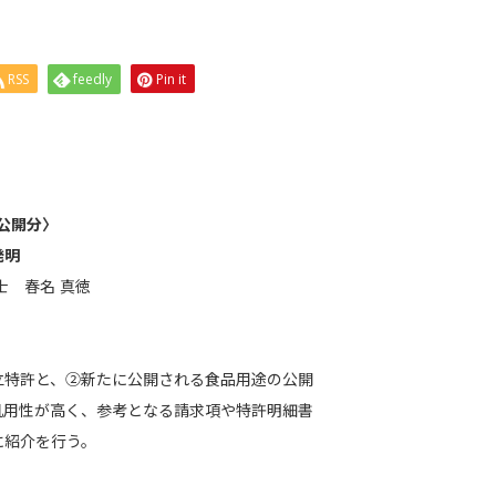
RSS
feedly
Pin it
。
／公開分〉
発明
士 春名 真徳
立特許と、②新たに公開される食品用途の公開
汎用性が高く、参考となる請求項や特許明細書
に紹介を行う。