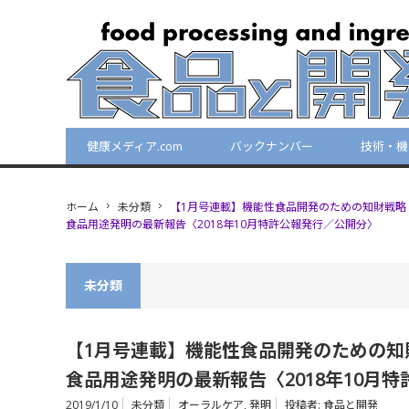
健康メディア.com
バックナンバー
技術・機
ホーム
未分類
【1月号連載】機能性食品開発のための知財戦略
食品用途発明の最新報告〈2018年10月特許公報発行／公開分〉
未分類
【1月号連載】機能性食品開発のための知
食品用途発明の最新報告〈2018年10月
2019/1/10
未分類
オーラルケア
,
発明
投稿者:
食品と開発