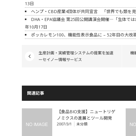
13日
ヘンプ・CBD産業4団体が共同宣言 「世界でも類を
DHA・EPA協議会 第25回公開講演会開催―「生体では
年10月17日
ポッカレモン100、機能性表示食品に – 52年目の大改
生産計画・実績管理システムの提案を加速
機
ーセイノー情報サービス
関連記事
【食品BIO支援】ニュートリゲ
ノミクスの進展とツール開発
2007/3/1
未分類