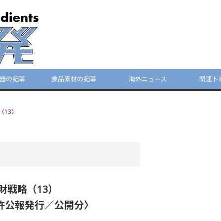
器の記事
食品素材の記事
海外ニュース
関連ト
（13）
財戦略（13）
特許公報発行／公開分〉