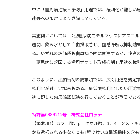
単に「歯周病治療・予防」用途では、権利化が難しい
途等への限定により登録に至っている。
実施例においては、2型糖尿病モデルマウスにアスコルビ
週間、飲み水として自由摂取させ、歯槽骨吸収抑制効
る。いずれの評価系も歯周病予防に関連するが、後者
「糖尿病に起因する歯周ポケット形成抑制」用途を権
このように、出願当初の請求項では、広く用途を規定
権利化が難しい場合もある。最低限権利化したい用途
途に即した効果確認試験を行っておくことが重要であ
特許第6389212号 株式会社ロッテ
【請求項1】カフェ酸、p－クマル酸、3、4－ジメトキ
から選択される少なくとも1種のけい皮酸類縁体を含