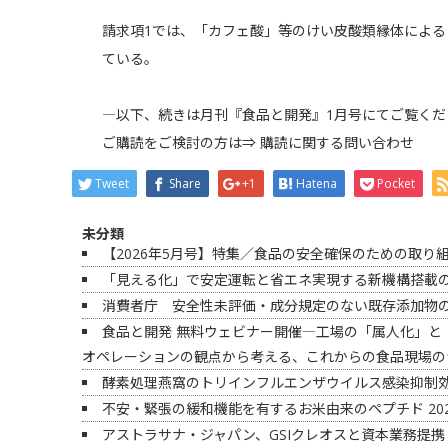
請求項1では、「カフェ酸」等のけい皮酸類縁体によ
ている。
―以下、続きは月刊『食品と開発』1月号にてご覧くだ
ご購読をご検討の方は⇒
購読に関する問い合わせ
Tweet
Share
+1
Hatena
Pocket
未分類
【2026年5月号】特集／食品の安全確保のための取り
「見える化」で安定運転と省エネ実現する新機構搭載の
消費者庁 安全性未評価・成分規定のない既存添加物
食品と開発 無料ウェビナー開催―工場の「属人化」と
オペレーションの観点から考える、これからの食品現場の
酵素処理燕窩のトリインフルエンザウイルス感染抑制
不安・緊張の緩和機能を有するお米由来のペプチド
20
アストラサナ・ジャパン、GSIクレオスと資本業務提携