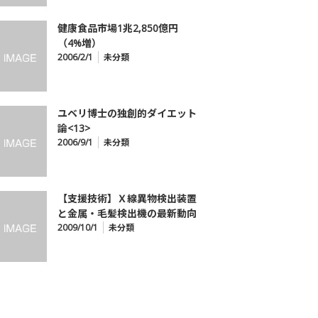
健康食品市場1兆2,850億円
（4%増）
2006/2/1
未分類
ユベリ博士の独創的ダイエット
論<13>
2006/9/1
未分類
【支援技術】Ｘ線異物検出装置
と金属・毛髪検出機の最新動向
2009/10/1
未分類