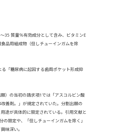
1〜35 質量％有効成分として含み、ビタミンE
用食品用組成物（但しチューインガムを除
よる「糖尿病に起因する歯周ポケット形成抑
出願）の当初の請求項1では「アスコルビン酸
は改善剤。」が規定されていた。分割出願の
、用途が具体的に限定されている。引用文献と
成分の限定や、「但しチューインガムを除く」
て興味深い。