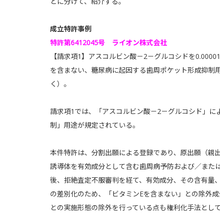
とに分けて、紹介する。
成立特許事例
特許第6412045号 ライオン株式会社
【請求項1】アスコルビン酸－2－グルコシドを0.0000
を含まない、糖尿病に起因する歯周ポケット形成抑制
く）。
請求項1では、「アスコルビン酸－2－グルコシド」に
制」用途が規定されている。
本件特許は、分割出願による登録であり、原出願（親
誘導体を有効成分として含む歯周病予防および／また
後、拒絶査定不服審判を経て、有効成分、その含有量
の差別化のため、「ビタミンEを含まない」との除外
との実施形態の除外を行っている点も権利化手法とし