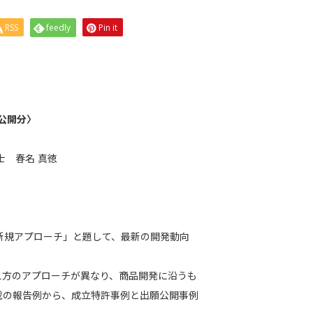
RSS
feedly
Pin it
。
／公開分〉
士 春名 真徳
の新規アプローチ」と題して、最新の開発動向
え方のアプローチが異なり、商品開発に沿うも
載の報告例から、成立特許事例と出願公開事例