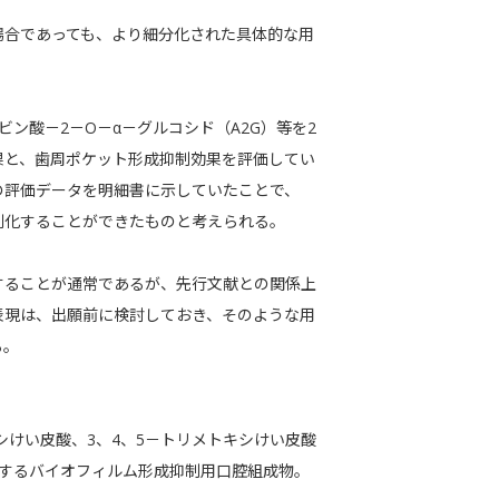
場合であっても、より細分化された具体的な用
ン酸－2－O－α－グルコシド（A2G）等を2
果と、歯周ポケット形成抑制効果を評価してい
の評価データを明細書に示していたことで、
利化することができたものと考えられる。
することが通常であるが、先行文献との関係上
表現は、出願前に検討しておき、そのような用
る。
シけい皮酸、3、4、5－トリメトキシけい皮酸
有するバイオフィルム形成抑制用口腔組成物。