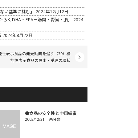
見ない基準に挑む」
2024年12月12日
たらくDHA・EPA－筋肉・腎臓・脳」
2024
革
2024年8月22日
能性表示食品の発売動向を追う（39）機
能性表示食品の届出・受理の現状
●食品の安全性と中国蜂蜜
2002/12/31
未分類