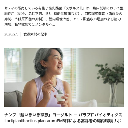
セティの販売している有胞子性乳酸菌「スポルス®」は、臨床試験において整
腸作用（便秘、急性下痢、IBS、機能性腹痛など）、口腔環境改善（歯肉炎の
抑制、う蝕原因菌の抑制）、膣内環境改善、アミノ酸吸収の増加および筋力
増加、動物試験ではメンタルヘ…
2026/2/3
食品素材の記事
ナンブ「超いきいき家族」ヨーグルト ― パラプロバイオティクス
Lactiplantibacillus plantarumFM8株による高齢者の腸内環境サポ
ート ―【食品と開発 素材レポート】