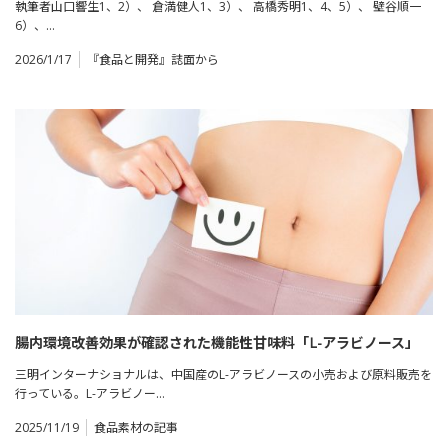
執筆者山口響生1、2）、 倉満健人1、3）、 高橋秀明1、4、5）、 壁谷順一
6）、…
2026/1/17
『食品と開発』誌面から
腸内環境改善効果が確認された機能性甘味料「L-アラビノース」
三明インターナショナルは、中国産のL-アラビノースの小売および原料販売を
行っている。L-アラビノー…
2025/11/19
食品素材の記事