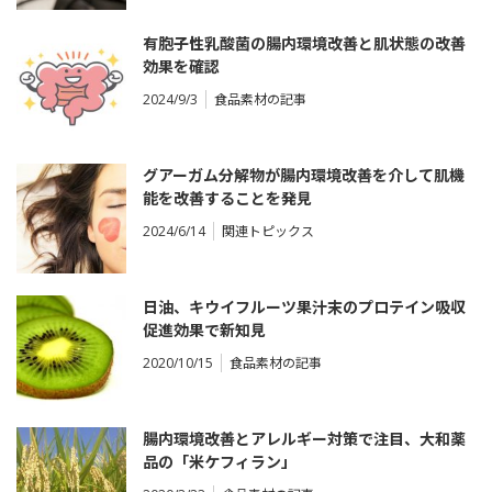
有胞子性乳酸菌の腸内環境改善と肌状態の改善
効果を確認
2024/9/3
食品素材の記事
グアーガム分解物が腸内環境改善を介して肌機
能を改善することを発見
2024/6/14
関連トピックス
日油、キウイフルーツ果汁末のプロテイン吸収
促進効果で新知見
2020/10/15
食品素材の記事
腸内環境改善とアレルギー対策で注目、大和薬
品の「米ケフィラン」