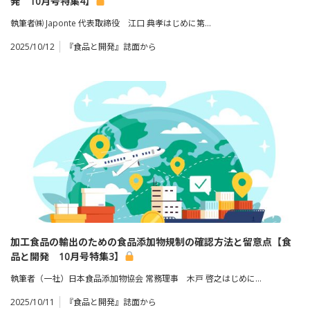
発 10月号特集4】
執筆者㈱ Japonte 代表取締役 江口 典孝はじめに第…
2025/10/12
『食品と開発』誌面から
加工食品の輸出のための食品添加物規制の確認方法と留意点【食
品と開発 10月号特集3】
執筆者（一社）日本食品添加物協会 常務理事 木戸 啓之はじめに…
2025/10/11
『食品と開発』誌面から