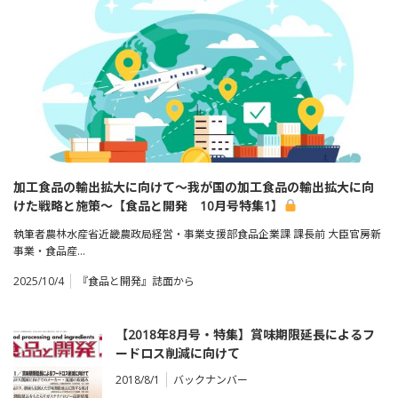
加工食品の輸出拡大に向けて～我が国の加工食品の輸出拡大に向
けた戦略と施策～【食品と開発 10月号特集1】
執筆者農林水産省近畿農政局経営・事業支援部食品企業課 課長前 大臣官房新
事業・食品産…
2025/10/4
『食品と開発』誌面から
【2018年8月号・特集】賞味期限延長によるフ
ードロス削減に向けて
2018/8/1
バックナンバー