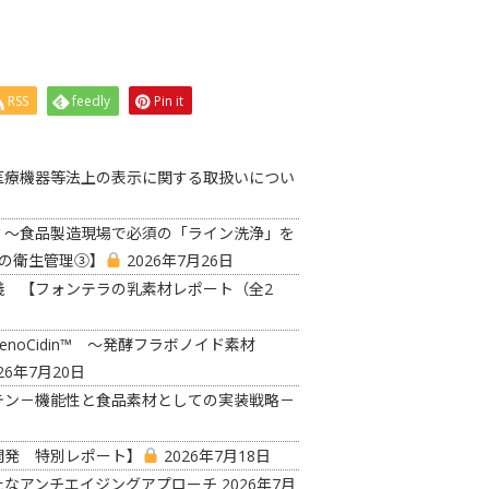
RSS
feedly
Pin it
医療機器等法上の表示に関する取扱いについ
？〜食品製造現場で必須の「ライン洗浄」を
の衛生管理③】
2026年7月26日
義 【フォンテラの乳素材レポート（全2
oCidin™ ～発酵フラボノイド素材
26年7月20日
テン－機能性と食品素材としての実装戦略－
開発 特別レポート】
2026年7月18日
たなアンチエイジングアプローチ
2026年7月