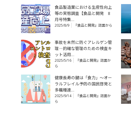
食品製造業における生産性向上
等の実態調査【食品と開発 8
月号特集…
2025/8/9
『食品と開発』誌面から
事故を未然に防ぐアレルゲン管
理―的確な管理のための検査キ
ット活用…
2025/5/16
『食品と開発』誌面か
ら
健康長寿の鍵は「食力」～オー
ラルフレイル予防の国民啓発と
多職種連…
2025/9/14
『食品と開発』誌面か
ら