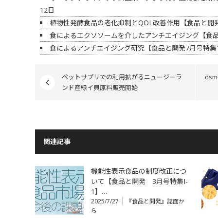
12日
植物性発酵食品の老化抑制とQOL改善作用【食品と開発
食によるエクソソームを介したアンチエイジング【食品
食によるアンチエイジング研究【食品と開発7月号特集
ペットサプリでの利用拡がるニュージーラ
ds
ンド産緑イ貝原料販売開始
関連記事
機能性表示食品の制度改正につ
いて【食品と開発 3月号特集I-
1】…
2025/7/27
『食品と開発』誌面か
ら