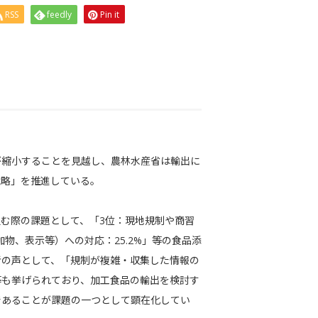
RSS
feedly
Pin it
が縮小することを見越し、農林水産省は輸出に
戦略」を推進している。
む際の課題として、「3位：現地規制や商習
加物、表示等）への対応：25.2%」等の食品添
者の声として、「規制が複雑・収集した情報の
等も挙げられており、加工食品の輸出を検討す
であることが課題の一つとして顕在化してい