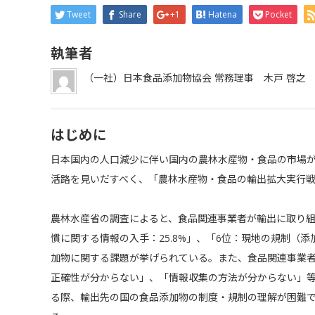
Tweet
Share
+1
Hatena
Pocket
執筆者
（一社）日本食品添加物協会 常務理事 木戸 啓之
はじめに
日本国内の人口減少に伴い国内の農林水産物・食品の市場
活路を見いだすべく、「農林水産物・食品の輸出拡大実行
農林水産省の調査によると、食品関連事業者が輸出に取り組
慣に関する情報の入手：25.8%」、「6位：現地の規制（添
加物に関する課題が挙げられている。また、食品関連事業
正確性が分からない」、「情報収集の方法が分からない」
る際、輸出先の国の食品添加物の制度・規制の理解が困難