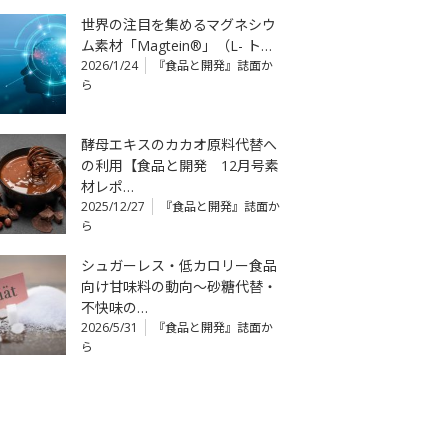
世界の注目を集めるマグネシウ
ム素材「Magtein®」（L- ト…
2026/1/24
『食品と開発』誌面か
ら
酵母エキスのカカオ原料代替へ
の利用【食品と開発 12月号素
材レポ…
2025/12/27
『食品と開発』誌面か
ら
シュガーレス・低カロリー食品
向け甘味料の動向～砂糖代替・
不快味の…
2026/5/31
『食品と開発』誌面か
ら