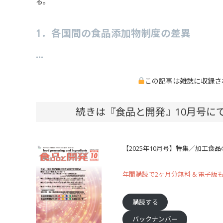
る。
1．各国間の食品添加物制度の差異
…
この記事は雑誌に収録さ
続きは『食品と開発』10月号に
【2025年10月号】特集／加工食
年間購読で2ヶ月分無料 & 電子版
購読する
バックナンバー