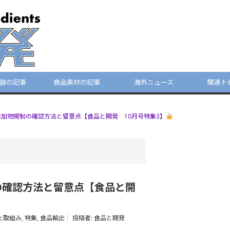
器の記事
食品素材の記事
海外ニュース
関連ト
加物規制の確認方法と留意点【食品と開発 10月号特集3】
の確認方法と留意点【食品と開
た取組み
,
特集
,
食品輸出
投稿者:
食品と開発