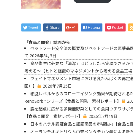
Tweet
Share
+1
Hatena
Pocket
『食品と開発』誌面から
ペットフード安全法の概要及びペットフードの医薬品
て
2026年8月3日
食品衛生に必要な「清潔」はどうしたら実現できるか
考える〜【ヒトと組織のマネジメントから考える食品工場
ウェイトマネジメント市場における乳たんぱくの再定
回）】
2026年7月25日
細胞レベルからのスローエイジング効果が期待されるRen
RenoSorb™シリーズ【食品と開発 素材レポート】
20
腸を起点に広がる多機能野菜としての食用ウチワサボ
【食品と開発 素材レポート】
2026年7月19日
日本のハラル認証食品と認証商品の市場動向【食品と
オーランチオキトリウム由来ペンタデカン酸による新